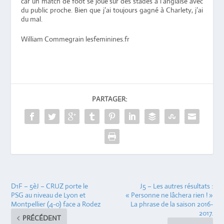
car un match de foot se joue sur des stades à l’anglaise avec
du public proche. Bien que j’ai toujours gagné à Charlety, j’ai
du mal.
William Commegrain lesfeminines.fr
PARTAGER:
D1F – 5èJ – CRUZ porte le
J5 – Les autres résultats :
PSG au niveau de Lyon et
« Personne ne lâchera rien ! »
Montpellier (4-0) face a Rodez
La phrase de la saison 2016-
2017.
PRÉCÉDENT