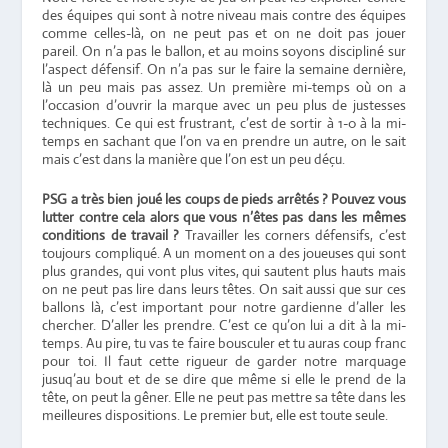
des équipes qui sont à notre niveau mais contre des équipes
comme celles-là, on ne peut pas et on ne doit pas jouer
pareil. On n’a pas le ballon, et au moins soyons discipliné sur
l’aspect défensif. On n’a pas sur le faire la semaine dernière,
là un peu mais pas assez. Un première mi-temps où on a
l’occasion d’ouvrir la marque avec un peu plus de justesses
techniques. Ce qui est frustrant, c’est de sortir à 1-0 à la mi-
temps en sachant que l’on va en prendre un autre, on le sait
mais c’est dans la manière que l’on est un peu déçu.
PSG a très bien joué les coups de pieds arrêtés ? Pouvez vous
lutter contre cela alors que vous n’êtes pas dans les mêmes
conditions de travail ?
Travailler les corners défensifs, c’est
toujours compliqué. A un moment on a des joueuses qui sont
plus grandes, qui vont plus vites, qui sautent plus hauts mais
on ne peut pas lire dans leurs têtes. On sait aussi que sur ces
ballons là, c’est important pour notre gardienne d’aller les
chercher. D’aller les prendre. C’est ce qu’on lui a dit à la mi-
temps. Au pire, tu vas te faire bousculer et tu auras coup franc
pour toi. Il faut cette rigueur de garder notre marquage
jusuq’au bout et de se dire que même si elle le prend de la
tête, on peut la gêner. Elle ne peut pas mettre sa tête dans les
meilleures dispositions. Le premier but, elle est toute seule.