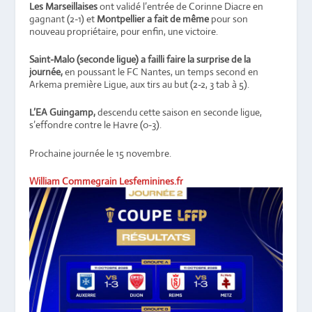
Les Marseillaises
ont validé l’entrée de Corinne Diacre en
gagnant (2-1) et
Montpellier a fait de même
pour son
nouveau propriétaire, pour enfin, une victoire.
Saint-Malo (seconde ligue) a failli faire la surprise de la
journée,
en poussant le FC Nantes, un temps second en
Arkema première Ligue, aux tirs au but (2-2, 3 tab à 5).
L’EA Guingamp,
descendu cette saison en seconde ligue,
s’effondre contre le Havre (0-3).
Prochaine journée le 15 novembre.
William Commegrain Lesfeminines.fr