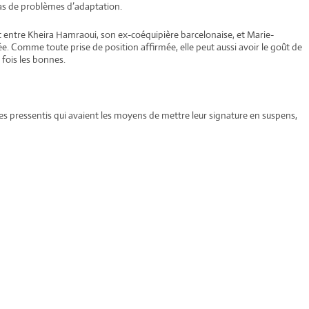
pas de problèmes d’adaptation.
ert entre Kheira Hamraoui, son ex-coéquipière barcelonaise, et Marie-
ée. Comme toute prise de position affirmée, elle peut aussi avoir le goût de
 fois les bonnes.
es pressentis qui avaient les moyens de mettre leur signature en suspens,