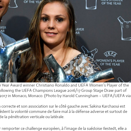
Year Award winner Christiano Ronaldo and UEFA Women’s Player of the
following the UEFA Champions League 2016/17 Group Stage Draw part of
, 2017 in Monaco, Monaco. (Photo by Harold Cunningham – UEFA/UEFA via
à correcte et son association sur le côté gauche avec Sakina Karchaoui est
ssèdent la volonté commune de faire mal à la défense adverse et surtout de
 la pénétration verticale ou latérale.
r remporter ce challenge européen, à l’image de la suédoise Ilestedt, elle a