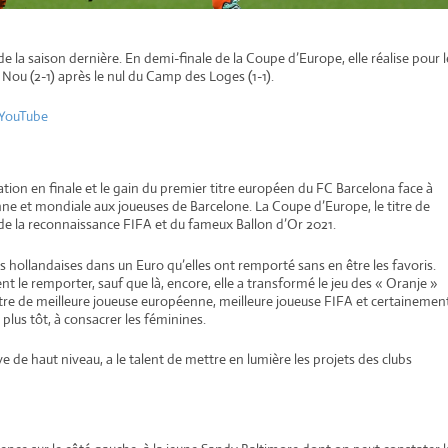
de la saison dernière. En demi-finale de la Coupe d’Europe, elle réalise pour l
Nou (2-1) après le nul du Camp des Loges (1-1).
– YouTube
ation en finale et le gain du premier titre européen du FC Barcelona face à
e et mondiale aux joueuses de Barcelone. La Coupe d’Europe, le titre de
 de la reconnaissance FIFA et du fameux Ballon d’Or 2021.
des hollandaises dans un Euro qu’elles ont remporté sans en être les favoris.
t le remporter, sauf que là, encore, elle a transformé le jeu des « Oranje »
titre de meilleure joueuse européenne, meilleure joueuse FIFA et certainemen
 plus tôt, à consacrer les féminines.
e de haut niveau, a le talent de mettre en lumière les projets des clubs