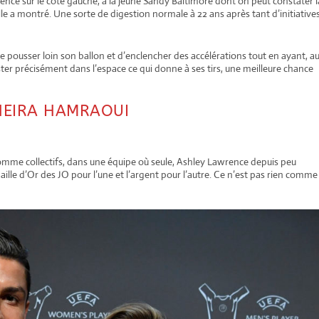
ence sur le côté gauche, à la jeune Sandy Baltimore dont on peut constater l
lle a montré. Une sorte de digestion normale à 22 ans après tant d’initiative
é de pousser loin son ballon et d’enclencher des accélérations tout en ayant, a
ister précisément dans l’espace ce qui donne à ses tirs, une meilleure chance
HEIRA HAMRAOUI
 comme collectifs, dans une équipe où seule, Ashley Lawrence depuis peu
aille d’Or des JO pour l’une et l’argent pour l’autre. Ce n’est pas rien comme