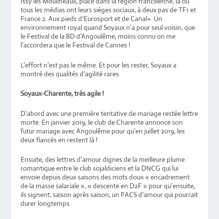
Issy les Moulineaux, placé dans la région francilienne, là où
tous les médias ont leurs sièges sociaux, à deux pas de TF1 et
France 2. Aux pieds d’Eurosport et de Canal+. Un
environnement royal quand Soyaux n’a pour seul voisin, que
le Festival de la BD d’Angoulême, moins connu on me
l’accordera que le Festival de Cannes !
L’effort n’est pas le même. Et pour les rester, Soyaux a
montré des qualités d’agilité rares.
Soyaux-Charente, très agile !
D’abord avec une première tentative de mariage restée lettre
morte. En janvier 2019, le club de Charente annonce son
futur mariage avec Angoulême pour qu’en juillet 2019, les
deux fiancés en restent là !
Ensuite, des lettres d’amour dignes de la meilleure plume
romantique entre le club sojaldiciens et la DNCG qui lui
envoie depuis deux saisons des mots doux « encadrement
de la masse salariale », « descente en D2F » pour qu’ensuite,
ils signent, saison après saison, un PACS d’amour qui pourrait
durer longtemps.