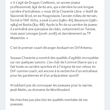
« II s’agit de Dragan Cvetkovic, un ancien joueur
professionnel, âgé de 60 ans, qui a derrière lui une longue
carrière d’entraîneur, » nous dit la Charente Libre. « Natif de
Slavonski Brod, en ex-Yougoslavie, l’ancien milieu de terrain,
formé à l’INF Vichy, a joué à Lens (1980–81), Besançon (1981–
1984) et Bastia (84–88). Après la fin de sa carrière de joueur,
il a entraîné une quinzaine de clubs, notamment en Tunisie,
mais aussi Limoges (2016–2018), et dernièrement au TP
Mazembe. »
C’est le premier coach étranger évoluant en D1FArkema.
Soyaux Charente a montré des qualités d’agilités incroyables
sur ces quelques saisons. L’ex-club de Corinne Diacre qui y a
fait toute sa carrière sportive et à l’origine de son retour en
D1F comme coach, est encore à la recherche d’un entraîneur
pour les gardiennes et d’un préparateur sportif.
N’oubliant pas de convoquer les joueuses pour la reprise,
jeudi Matin, au domaine de Montboulard.
Ne cherchez pas plus loin les qualités mentales de ces
joueuses.