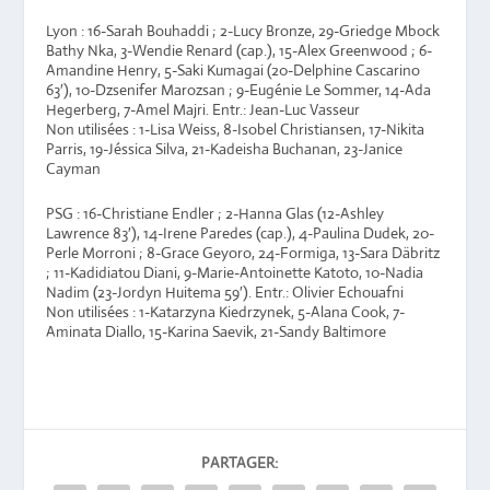
Lyon :
16-Sarah Bouhaddi ; 2-Lucy Bronze, 29-Griedge Mbock
Bathy Nka, 3-Wendie Renard (cap.), 15-Alex Greenwood ; 6-
Amandine Henry, 5-Saki Kumagai (20-Delphine Cascarino
63′), 10-Dzsenifer Marozsan ; 9-Eugénie Le Sommer, 14-Ada
Hegerberg, 7-Amel Majri. Entr.: Jean-Luc Vasseur
Non utilisées : 1-Lisa Weiss, 8-Isobel Christiansen, 17-Nikita
Parris, 19-Jéssica Silva, 21-Kadeisha Buchanan, 23-Janice
Cayman
PSG :
16-Christiane Endler ; 2-Hanna Glas (12-Ashley
Lawrence 83′), 14-Irene Paredes (cap.), 4-Paulina Dudek, 20-
Perle Morroni ; 8-Grace Geyoro, 24-Formiga, 13-Sara Däbritz
; 11-Kadidiatou Diani, 9-Marie-Antoinette Katoto, 10-Nadia
Nadim (23-Jordyn Huitema 59′). Entr.: Olivier Echouafni
Non utilisées : 1-Katarzyna Kiedrzynek, 5-Alana Cook, 7-
Aminata Diallo, 15-Karina Saevik, 21-Sandy Baltimore
PARTAGER: