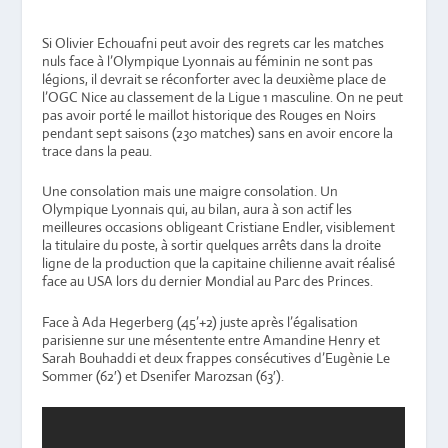
Si Olivier Echouafni peut avoir des regrets car les matches
nuls face à l’Olympique Lyonnais au féminin ne sont pas
légions, il devrait se réconforter avec la deuxième place de
l’OGC Nice au classement de la Ligue 1 masculine. On ne peut
pas avoir porté le maillot historique des Rouges en Noirs
pendant sept saisons (230 matches) sans en avoir encore la
trace dans la peau.
Une consolation mais une maigre consolation. Un
Olympique Lyonnais qui, au bilan, aura à son actif les
meilleures occasions obligeant Cristiane Endler, visiblement
la titulaire du poste, à sortir quelques arrêts dans la droite
ligne de la production que la capitaine chilienne avait réalisé
face au USA lors du dernier Mondial au Parc des Princes.
Face à Ada Hegerberg (45’+2) juste après l’égalisation
parisienne sur une mésentente entre Amandine Henry et
Sarah Bouhaddi et deux frappes consécutives d’Eugènie Le
Sommer (62′) et Dsenifer Marozsan (63′).