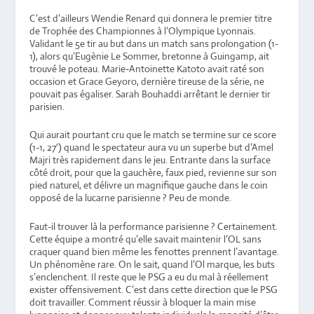
C’est d’ailleurs Wendie Renard qui donnera le premier titre
de Trophée des Championnes à l’Olympique Lyonnais.
Validant le 5e tir au but dans un match sans prolongation (1-
1), alors qu’Eugènie Le Sommer, bretonne à Guingamp, ait
trouvé le poteau. Marie-Antoinette Katoto avait raté son
occasion et Grace Geyoro, dernière tireuse de la série, ne
pouvait pas égaliser. Sarah Bouhaddi arrêtant le dernier tir
parisien.
Qui aurait pourtant cru que le match se termine sur ce score
(1-1, 27′) quand le spectateur aura vu un superbe but d’Amel
Majri très rapidement dans le jeu. Entrante dans la surface
côté droit, pour que la gauchère, faux pied, revienne sur son
pied naturel, et délivre un magnifique gauche dans le coin
opposé de la lucarne parisienne ? Peu de monde.
Faut-il trouver là la performance parisienne ? Certainement.
Cette équipe a montré qu’elle savait maintenir l’OL sans
craquer quand bien même les fenottes prennent l’avantage.
Un phénomène rare. On le sait, quand l’Ol marque, les buts
s’enclenchent. Il reste que le PSG a eu du mal à réellement
exister offensivement. C’est dans cette direction que le PSG
doit travailler. Comment réussir à bloquer la main mise