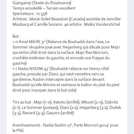
Guingamp (Stade du Roudourou)
Temps ensoleillé – Terrain excellent
Spectateurs : 12 558
Arbitres : Marie-Soleil Beaudoin (Canada) assistée de Jennifer
Maubacq et Camille Soriano. 4e arbitre : Maïka Vanderstichel
But :
1-0 Amel MAJRI 31′
(Relance de Bouhaddi dans l’axe, Le
Sommer récupère joue avec Hegerberg qui décale pour Majri
qui entre côté droit dans la surface. Majri fixe Morroni,
crochète extérieur du gauche, et enroule une frappe du
gauche)
1-1 Nadia NADIM 43′
(Bouhaddi relance sur Henry côté
gauche, pressée par Diani, qui veut remettre vers sa
gardienne, Nadim intercepte dans la surface devant
Bouhaddi qu’elle élimine et redresse le ballon du plat du pied
droit pour marquer dans le but vide)
Tirs au but :
Majri (1-0), Katoto (arrêté), Mbock (2-0), Däbritz
(2-1), Le Sommer (poteau), Diani (2-2), Hegerberg (3-2), Dudek
(3-3), Renard (4-3), Geyoro (arrêté)
Avertissements : Nadia Nadim 27′, Perle Morroni 90+4′ pour
le PSG