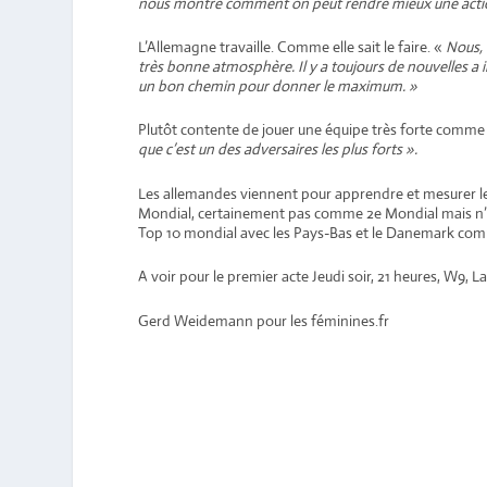
nous montre comment on peut rendre mieux une actio
L’Allemagne travaille. Comme elle sait le faire. «
Nous, 
très bonne atmosphère. Il y a toujours de nouvelles a 
un bon chemin pour donner le maximum. »
Plutôt contente de jouer une équipe très forte comme
que c’est un des adversaires les plus forts ».
Les allemandes viennent pour apprendre et mesurer leu
Mondial, certainement pas comme 2e Mondial mais n’ou
Top 10 mondial avec les Pays-Bas et le Danemark comme
A voir pour le premier acte Jeudi soir, 21 heures, W9, La
Gerd Weidemann pour les féminines.fr