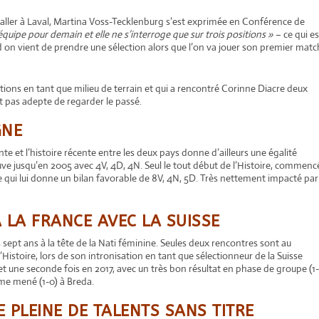
d’aller à Laval, Martina Voss-Tecklenburg s’est exprimée en Conférence de
équipe pour demain et elle ne s’interroge que sur trois positions »
– ce qui es
d on vient de prendre une sélection alors que l’on va jouer son premier matc
ctions en tant que milieu de terrain et qui a rencontré Corinne Diacre deux
st pas adepte de regarder le passé.
GNE
te et l’histoire récente entre les deux pays donne d’ailleurs une égalité
rouve jusqu’en 2005 avec 4V, 4D, 4N. Seul le tout début de l’Histoire, commenc
e qui lui donne un bilan favorable de 8V, 4N, 5D. Très nettement impacté par
À LA FRANCE AVEC LA SUISSE
 sept ans à la tête de la Nati féminine. Seules deux rencontres sont au
’Histoire, lors de son intronisation en tant que sélectionneur de la Suisse
t une seconde fois en 2017, avec un très bon résultat en phase de groupe (1
me mené (1-0) à Breda.
 PLEINE DE TALENTS SANS TITRE