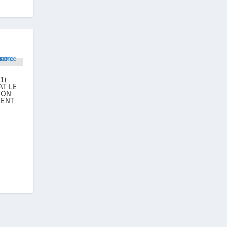
1)
AT LE
ION
MENT