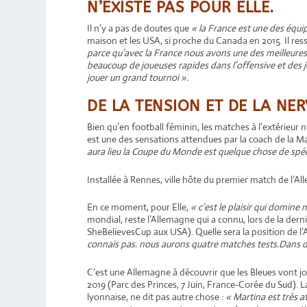
N’EXISTE PAS POUR ELLE.
Il n’y a pas de doutes que
« la France est une des équi
maison et les USA, si proche du Canada en 2015. Il ress
parce qu’avec la France nous avons une des meilleure
beaucoup de joueuses rapides dans l’offensive et des 
jouer un grand tournoi ».
DE LA TENSION ET DE LA NE
Bien qu’en football féminin, les matches à l’extérieur 
est une des sensations attendues par la coach de la 
aura lieu la Coupe du Monde est quelque chose de spé
Installée à Rennes, ville hôte du premier match de l’A
En ce moment, pour Elle,
« c’est le plaisir qui domine
mondial, reste l’Allemagne qui a connu, lors de la derni
SheBelievesCup aux USA). Quelle sera la position de l’
connais pas. nous aurons quatre matches tests.Dans de
C’est une Allemagne à découvrir que les Bleues vont jo
2019 (Parc des Princes, 7 Juin, France-Corée du Sud). La
lyonnaise, ne dit pas autre chose :
« Martina est très a