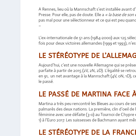
A Rennes, lieu où la Mannschaft s’est installée avant 
Presse. Pour elle, pas de doute. Elle a
« la base de son 
pas mal pour une sélectionneur et ce qui est peu quan
–
L’ex-internationale de 51 ans (1984-2000) aux 125 séle
fois pour deux victoires allemandes (1999 et 1993), n’e
LE STÉRÉOTYPE DE L’ALLEMA
Aujourd’hui, c’est une nouvelle Allemagne qui se présen
parfaite à partir de 2015 (2V, 2N, 2D). L’égalité se ret
en 91, un net avantage à la Mannschaft (4V, 0N, 1D), c
le passé.
LE PASSÉ DE MARTINA FACE 
Martina a très peu rencontré les Bleues au cours de ses
palmarès des deux nations. La première, clin d’oeil de l
féminine avec une défaite (3-0) au Tournoi de Chypre e
1) à l’Euro 2017. Les suissesses de Bachmann ayant mê
LE STÉRÉOTYPE DE LA FRANCE