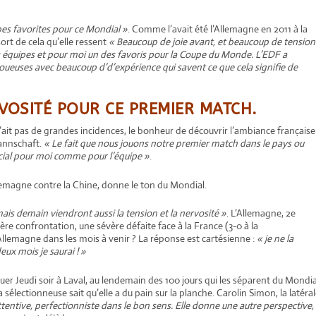
pes favorites pour ce Mondial »
. Comme l’avait été l’Allemagne en 2011 à la
ort de cela qu’elle ressent
« Beaucoup de joie avant, et beaucoup de tension
s équipes et pour moi un des favoris pour la Coupe du Monde. L’EDF a
joueuses avec beaucoup d’d’expérience qui savent ce que cela signifie de
RVOSITÉ POUR CE PREMIER MATCH.
n’ait pas de grandes incidences, le bonheur de découvrir l’ambiance française
Mannschaft.
« Le fait que nous jouons notre premier match dans le pays ou
cial pour moi comme pour l’équipe »
.
llemagne contre la Chine, donne le ton du Mondial.
 mais demain viendront aussi la tension et la nervosité »
. L’Allemagne, 2e
ère confrontation, une sévère défaite face à la France (3-0 à la
Allemagne dans les mois à venir ? La réponse est cartésienne :
« je ne la
ux mois je saurai ! »
uer Jeudi soir à Laval, au lendemain des 100 jours qui les séparent du Mondia
 sélectionneuse sait qu’elle a du pain sur la planche. Carolin Simon, la latéra
ttentive, perfectionniste dans le bon sens. Elle donne une autre perspective,