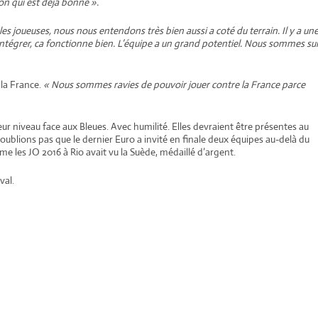
n qui est déjà bonne ».
les joueuses, nous nous entendons très bien aussi a coté du terrain. Il y a un
intégrer, ca fonctionne bien. L’équipe a un grand potentiel. Nous sommes su
 la France.
« Nous sommes ravies de pouvoir jouer contre la France parce
r niveau face aux Bleues. Avec humilité. Elles devraient être présentes au
blions pas que le dernier Euro a invité en finale deux équipes au-delà du
 les JO 2016 à Rio avait vu la Suède, médaillé d’argent.
val.