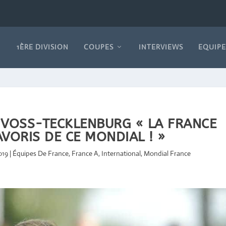
1ÈRE DIVISION
COUPES
INTERVIEWS
EQUIPE
 VOSS-TECKLENBURG « LA FRANCE
AVORIS DE CE MONDIAL ! »
019
|
Équipes De France
,
France A
,
International
,
Mondial France