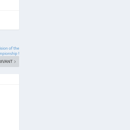
sion of the
mpionship !
UIVANT