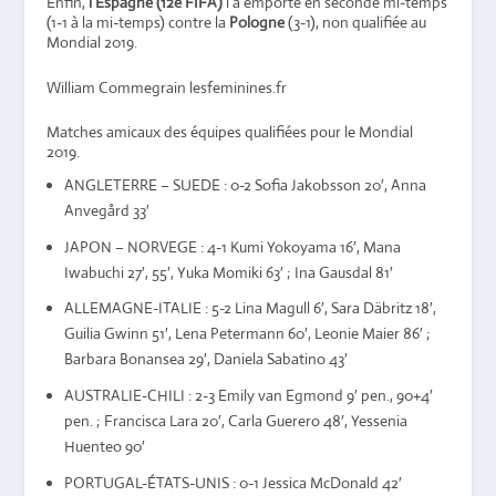
Enfin,
l’Espagne (12e FIFA)
l’a emporté en seconde mi-temps
(1-1 à la mi-temps) contre la
Pologne
(3-1), non qualifiée au
Mondial 2019.
William Commegrain lesfeminines.fr
Matches amicaux des équipes qualifiées pour le Mondial
2019.
ANGLETERRE – SUEDE : 0-2 Sofia Jakobsson 20′, Anna
Anvegård 33′
JAPON – NORVEGE : 4-1 Kumi Yokoyama 16′, Mana
Iwabuchi 27′, 55′, Yuka Momiki 63′ ; Ina Gausdal 81′
ALLEMAGNE-ITALIE : 5-2 Lina Magull 6′, Sara Däbritz 18′,
Guilia Gwinn 51′, Lena Petermann 60′, Leonie Maier 86′ ;
Barbara Bonansea 29′, Daniela Sabatino 43′
AUSTRALIE-CHILI : 2-3 Emily van Egmond 9′ pen., 90+4′
pen. ; Francisca Lara 20′, Carla Guerero 48′, Yessenia
Huenteo 90′
PORTUGAL-ÉTATS-UNIS : 0-1 Jessica McDonald 42′