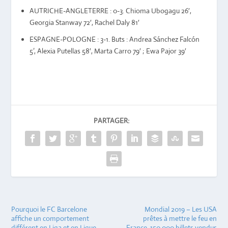
AUTRICHE-ANGLETERRE : 0-3. Chioma Ubogagu 26′,
Georgia Stanway 72′, Rachel Daly 81′
ESPAGNE-POLOGNE : 3-1. Buts : Andrea Sánchez Falcón
5’, Alexia Putellas 58′, Marta Carro 79′ ; Ewa Pajor 39′
PARTAGER:
Pourquoi le FC Barcelone
Mondial 2019 – Les USA
affiche un comportement
prêtes à mettre le feu en
différent en Liga et en Ligue
France. 150.000 billets vendus