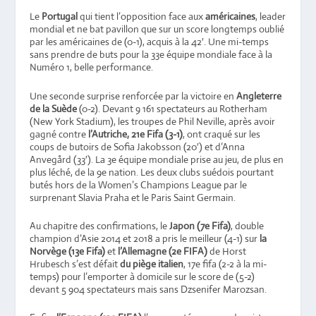
Le
Portugal
qui tient l’opposition face aux
américaines
, leader
mondial et ne bat pavillon que sur un score longtemps oublié
par les américaines de (0-1), acquis à la 42′. Une mi-temps
sans prendre de buts pour la 33e équipe mondiale face à la
Numéro 1, belle performance.
Une seconde surprise renforcée par la victoire en
Angleterre
de la Suède
(0-2). Devant 9 161 spectateurs au Rotherham
(New York Stadium), les troupes de Phil Neville, après avoir
gagné contre
l’Autriche, 21e Fifa (3-1)
, ont craqué sur les
coups de butoirs de Sofia Jakobsson (20′) et d’Anna
Anvegård (33′). La 3e équipe mondiale prise au jeu, de plus en
plus léché, de la 9e nation. Les deux clubs suédois pourtant
butés hors de la Women’s Champions League par le
surprenant Slavia Praha et le Paris Saint Germain.
Au chapitre des confirmations, le
Japon (7e Fifa)
, double
champion d’Asie 2014 et 2018 a pris le meilleur (4-1) sur
la
Norvège (13e Fifa)
et
l’Allemagne (2e FIFA)
de Horst
Hrubesch s’est défait
du piège italien
, 17e fifa (2-2 à la mi-
temps) pour l’emporter à domicile sur le score de (5-2)
devant 5 904 spectateurs mais sans Dzsenifer Marozsan.