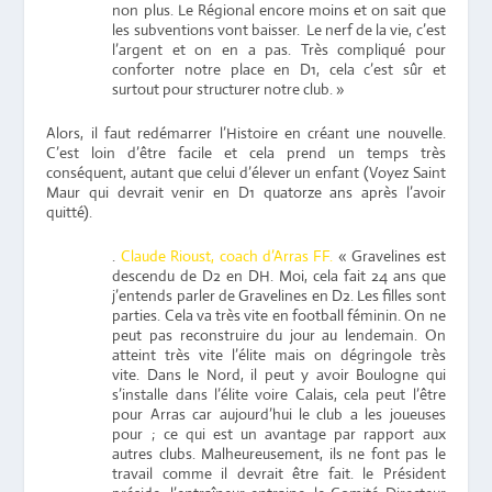
non plus. Le Régional encore moins et on sait que
les subventions vont baisser. Le nerf de la vie, c’est
l’argent et on en a pas. Très compliqué pour
conforter notre place en D1, cela c’est sûr et
surtout pour structurer notre club. »
Alors, il faut redémarrer l’Histoire en créant une nouvelle.
C’est loin d’être facile et cela prend un temps très
conséquent, autant que celui d’élever un enfant (Voyez Saint
Maur qui devrait venir en D1 quatorze ans après l’avoir
quitté).
.
Claude Rioust, coach d’Arras FF.
« Gravelines est
descendu de D2 en DH. Moi, cela fait 24 ans que
j’entends parler de Gravelines en D2. Les filles sont
parties. Cela va très vite en football féminin. On ne
peut pas reconstruire du jour au lendemain. On
atteint très vite l’élite mais on dégringole très
vite. Dans le Nord, il peut y avoir Boulogne qui
s’installe dans l’élite voire Calais, cela peut l’être
pour Arras car aujourd’hui le club a les joueuses
pour ; ce qui est un avantage par rapport aux
autres clubs. Malheureusement, ils ne font pas le
travail comme il devrait être fait. le Président