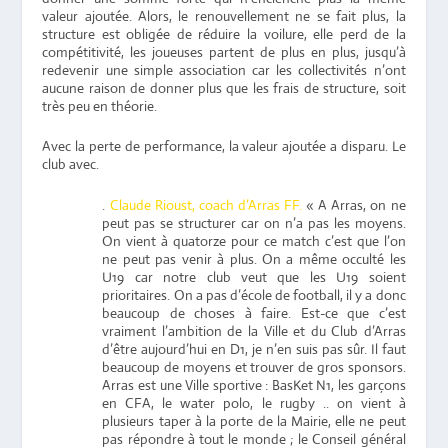
valeur ajoutée. Alors, le renouvellement ne se fait plus, la
structure est obligée de réduire la voilure, elle perd de la
compétitivité, les joueuses partent de plus en plus, jusqu’à
redevenir une simple association car les collectivités n’ont
aucune raison de donner plus que les frais de structure, soit
très peu en théorie.
Avec la perte de performance, la valeur ajoutée a disparu. Le
club avec.
.
Claude Rioust, coach d’Arras FF.
« A Arras, on ne
peut pas se structurer car on n’a pas les moyens.
On vient à quatorze pour ce match c’est que l’on
ne peut pas venir à plus. On a même occulté les
U19 car notre club veut que les U19 soient
prioritaires. On a pas d’école de football, il y a donc
beaucoup de choses à faire. Est-ce que c’est
vraiment l’ambition de la Ville et du Club d’Arras
d’être aujourd’hui en D1, je n’en suis pas sûr. Il faut
beaucoup de moyens et trouver de gros sponsors.
Arras est une Ville sportive : BasKet N1, les garçons
en CFA, le water polo, le rugby .. on vient à
plusieurs taper à la porte de la Mairie, elle ne peut
pas répondre à tout le monde ; le Conseil général