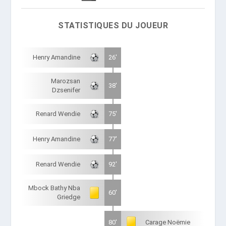
STATISTIQUES DU JOUEUR
Henry Amandine
26'
Marozsan
38'
Dzsenifer
Renard Wendie
75'
Henry Amandine
77'
Renard Wendie
92'
Mbock Bathy Nba
60'
Griedge
80'
Carage Noëmie