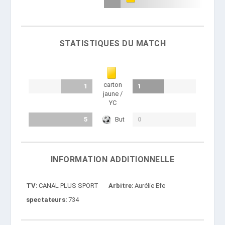
STATISTIQUES DU MATCH
carton
1
1
jaune /
YC
5
But
0
INFORMATION ADDITIONNELLE
TV
CANAL PLUS SPORT
Arbitre
Aurélie Efe
spectateurs
734