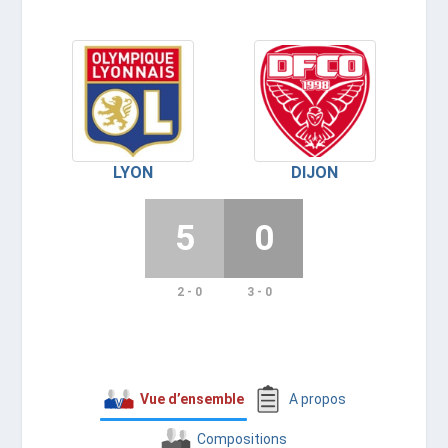
LYON
DIJON
5
0
2 - 0
3 - 0
Vue d’ensemble
A propos
Compositions