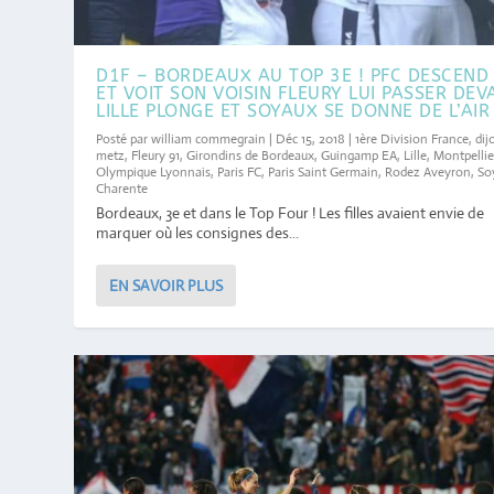
D1F – BORDEAUX AU TOP 3E ! PFC DESCEND
ET VOIT SON VOISIN FLEURY LUI PASSER DEV
LILLE PLONGE ET SOYAUX SE DONNE DE L’AIR 
Posté par
william commegrain
|
Déc 15, 2018
|
1ère Division France
,
dij
metz
,
Fleury 91
,
Girondins de Bordeaux
,
Guingamp EA
,
Lille
,
Montpellie
Olympique Lyonnais
,
Paris FC
,
Paris Saint Germain
,
Rodez Aveyron
,
So
Charente
Bordeaux, 3e et dans le Top Four ! Les filles avaient envie de
marquer où les consignes des...
EN SAVOIR PLUS