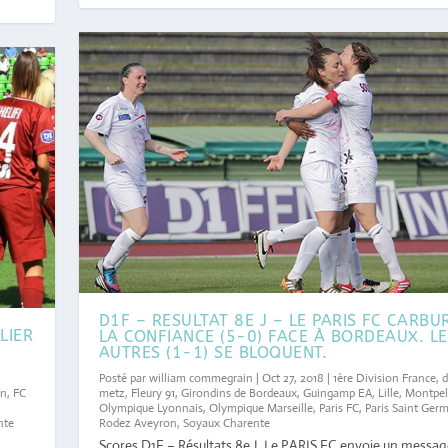
D1F – RESULTAT 8E J – LE PARIS FC CARBU
LIER
LA CONFIANCE (5-0) FACE À BORDEAUX. L
AUTRES (1-1) SE BLOQUENT.
Posté par
william commegrain
|
Oct 27, 2018
|
1ère Division France
,
d
metz
,
Fleury 91
,
Girondins de Bordeaux
,
Guingamp EA
,
Lille
,
Montpell
on
,
FC
Olympique Lyonnais
,
Olympique Marseille
,
Paris FC
,
Paris Saint Ger
e
Rodez Aveyron
,
Soyaux Charente
nte
Scores D1F – Résultats 8e J. Le PARIS FC envoie un message