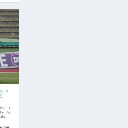
RE À
ES
ijon
,
FC
ier Hsc
,
main
,
 clair