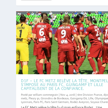
D1F – LE FC METZ RELÈVE LA TÊTE, MONTPEL
S’IMPOSE AU PARIS FC, GUINGAMP ET LILLE
CAPITALISENT DE LA CONFIANCE.
Posté par
william commegrain
|
Nov 4, 2018
|
1ère Division France
,
dij
metz
,
Fleury 91
,
Girondins de Bordeaux
,
Guingamp EA
,
Lille
,
Olympiqu
Lyonnais
,
Paris FC
,
Paris Saint Germain
,
Rodez Aveyron
,
Soyaux Chare
Le FC Metz relève la tête (2-3) mais enfonce Rodez . Une