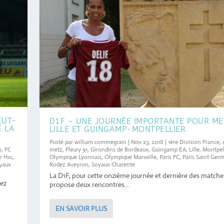
EUT-
D1F – UNE JOURNÉE IMPORTANTE POUR ME
E LA
LILLE ET GUINGAMP-MONTPELLIER
Posté par
william commegrain
|
Nov 23, 2018
|
1ère Division France
,
metz
,
Fleury 91
,
Girondins de Bordeaux
,
Guingamp EA
,
Lille
,
Montpell
n
,
FC
Olympique Lyonnais
,
Olympique Marseille
,
Paris FC
,
Paris Saint Ger
r Hsc
,
Rodez Aveyron
,
Soyaux Charente
yaux
La D1F, pour cette onzième journée et dernière des matches
dez
propose deux rencontres...
EN SAVOIR PLUS