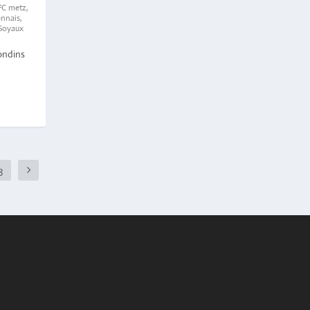
FC metz
,
nnais
,
Soyaux
ondins
3