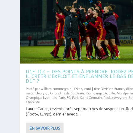
D1F J12 – DES POINTS À PRENDRE. RODEZ P
IL CRÉER L’EXPLOIT ET ENFLAMMER LE BAS D
D1F ?
Posté par
william commegrain
|
Déc 1, 2018
|
1ère Division France
,
dijo
metz
,
Fleury 91
,
Girondins de Bordeaux
,
Guingamp EA
,
Lille
,
Montpellie
Olympique Lyonnais
,
Paris FC
,
Paris Saint Germain
,
Rodez Aveyron
,
So
Charente
Laurie Cance, revient après sept matches de suspension. Ro
(Foot+, 14h30), dernier avec 2...
EN SAVOIR PLUS