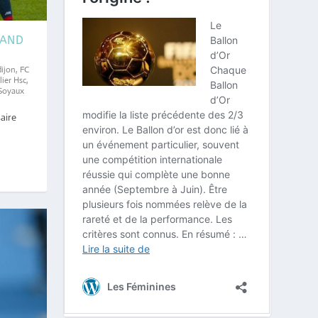
UAND
dijon
,
FC
ier Hsc
,
Soyaux
aire