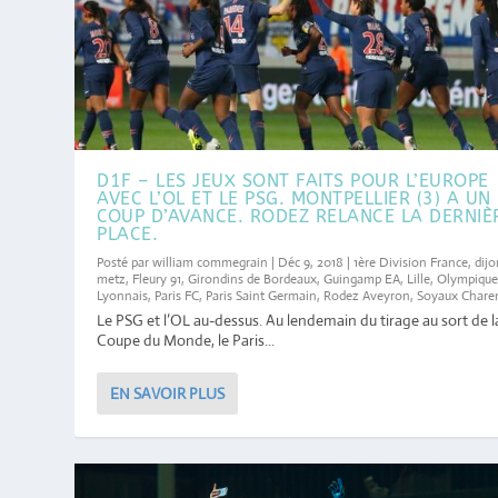
D1F – LES JEUX SONT FAITS POUR L’EUROPE
AVEC L’OL ET LE PSG. MONTPELLIER (3) A UN
COUP D’AVANCE. RODEZ RELANCE LA DERNIÈ
PLACE.
Posté par
william commegrain
|
Déc 9, 2018
|
1ère Division France
,
dij
metz
,
Fleury 91
,
Girondins de Bordeaux
,
Guingamp EA
,
Lille
,
Olympiqu
Lyonnais
,
Paris FC
,
Paris Saint Germain
,
Rodez Aveyron
,
Soyaux Chare
Le PSG et l’OL au-dessus. Au lendemain du tirage au sort de l
Coupe du Monde, le Paris...
EN SAVOIR PLUS