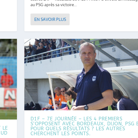
au PSG après sa victoire...
EN SAVOIR PLUS
D1F – 7E JOURNÉE – LES 4 PREMIERS
S’OPPOSENT AVEC BORDEAUX, DIJON, PSG E
 LE
POUR QUELS RÉSULTATS ? LES AUTRES
AUD
CHERCHENT LES POINTS.