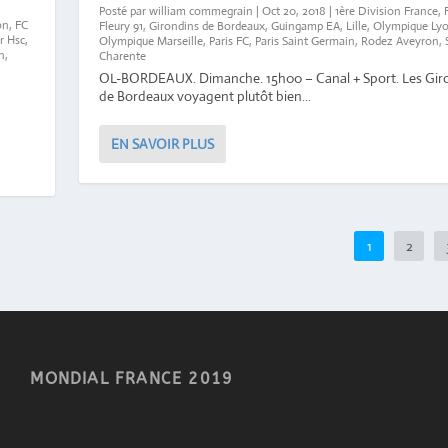
Posté par
william commegrain
|
Oct 20, 2018
|
1ère Division France
,
on
,
FC
Fleury 91
,
Girondins de Bordeaux
,
Guingamp EA
,
Lille
,
Olympique Lyo
r Hsc
,
Olympique Marseille
,
Paris FC
,
Paris Saint Germain
,
Rodez Aveyron
,
n
,
Charente
OL-BORDEAUX. Dimanche. 15h00 – Canal + Sport. Les Gir
de Bordeaux voyagent plutôt bien...
EN SAVOIR PLUS
1
2
MONDIAL FRANCE 2019