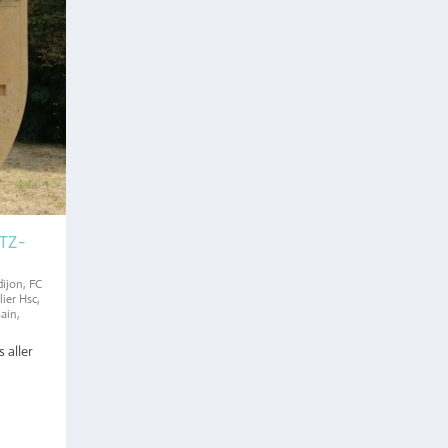
TZ-
dijon
,
FC
ier Hsc
,
main
,
 aller