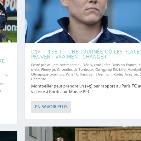
D1F – 13E J – UNE JOURNÉE OÙ LES PLACE
PEUVENT VRAIMENT CHANGER
RE
Posté par
william commegrain
|
Déc 8, 2018
|
1ère Division France
,
d
metz
,
Fleury 91
,
Girondins de Bordeaux
,
Guingamp EA
,
Lille
,
Montpell
Olympique Lyonnais
,
Paris FC
,
Paris Saint Germain
,
Rodez Aveyron
,
on
,
FC
Charente
e
nte
Montpellier peut prendre un (+5) par rapport au Paris FC a
a
victoire à Bordeaux. Mais le PFC...
EN SAVOIR PLUS