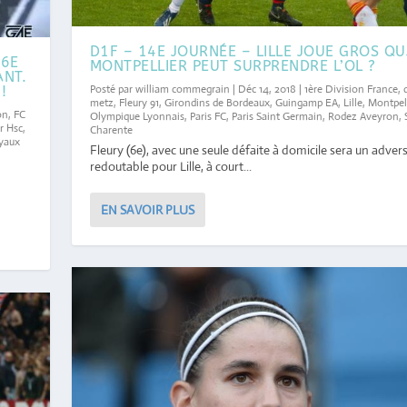
D1F – 14E JOURNÉE – LILLE JOUE GROS Q
 6E
MONTPELLIER PEUT SURPRENDRE L’OL ?
ANT.
Posté par
william commegrain
|
Déc 14, 2018
|
1ère Division France
,
!
metz
,
Fleury 91
,
Girondins de Bordeaux
,
Guingamp EA
,
Lille
,
Montpell
on
,
FC
Olympique Lyonnais
,
Paris FC
,
Paris Saint Germain
,
Rodez Aveyron
,
r Hsc
,
Charente
yaux
Fleury (6e), avec une seule défaite à domicile sera un advers
redoutable pour Lille, à court...
EN SAVOIR PLUS