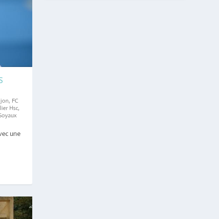
S
ijon
,
FC
ier Hsc
,
Soyaux
vec une