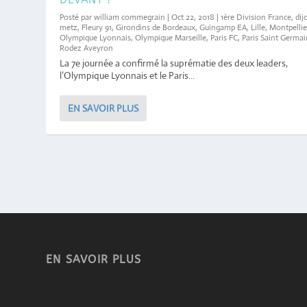
Posté par
william commegrain
|
Oct 22, 2018
|
1ère Division France
,
dij
metz
,
Fleury 91
,
Girondins de Bordeaux
,
Guingamp EA
,
Lille
,
Montpellie
Olympique Lyonnais
,
Olympique Marseille
,
Paris FC
,
Paris Saint Germai
Rodez Aveyron
La 7e journée a confirmé la suprématie des deux leaders,
l’Olympique Lyonnais et le Paris...
EN SAVOIR PLUS
EN SAVOIR PLUS