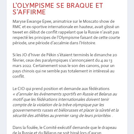
L’OLYMPISME SE BRAQUE ET
S’AFFIRME
Maryse Ewange Epee, animatrice sur le Moscato show de
RMC et ex-sportive internationale en hauteur, avait glissé un
tweet en début de conflit rappelant que la Russie n’avait pas
respecté les principes de l’Olympisme faisant de cette courte
période, une période d’accalmie dans l’Histoire.
Si les JO d’hiver de Pékin s’étaient terminés le dimanche 20
février, ceux des paralympiques s’annonçaient du 4 au 13
mars 2022. Certainement sous le son des canons, pour un
pays chinois qui ne semble pas totalement in intéressé au
conflit.
Le CIO qui prend position et demande aux fédérations
« d’annuler les événements sportifs en Russie et Belarus au
motif que les fédérations internationales
doivent tenir
compte de la violation de la trêve olympique par les
gouvernements russes et biélorusses et placer la sûreté et la
sécurité des athlètes au premier rang de leurs priorités
« .
Dans la foulée, le Comité exécutif demande que le drapeau
de la Russie et du Bélarus ne soit hissé lors d’aucun