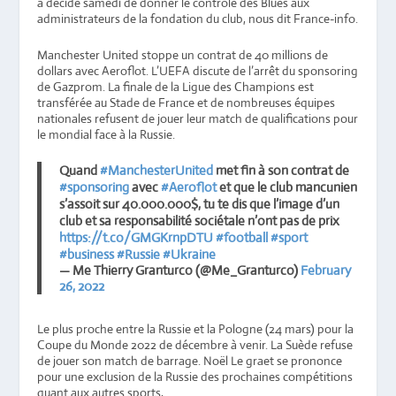
a décidé samedi de donner le contrôle des Blues aux
administrateurs de la fondation du club, nous dit France-info.
Manchester United stoppe un contrat de 40 millions de
dollars avec Aeroflot. L’UEFA discute de l’arrêt du sponsoring
de Gazprom. La finale de la Ligue des Champions est
transférée au Stade de France et de nombreuses équipes
nationales refusent de jouer leur match de qualifications pour
le mondial face à la Russie.
Quand
#ManchesterUnited
met fin à son contrat de
#sponsoring
avec
#Aeroflot
et que le club mancunien
s’assoit sur 40.000.000$, tu te dis que l’image d’un
club et sa responsabilité sociétale n’ont pas de prix
https://t.co/GMGKrnpDTU
#football
#sport
#business
#Russie
#Ukraine
— Me Thierry Granturco (@Me_Granturco)
February
26, 2022
Le plus proche entre la Russie et la Pologne (24 mars) pour la
Coupe du Monde 2022 de décembre à venir. La Suède refuse
de jouer son match de barrage. Noël Le graet se prononce
pour une exclusion de la Russie des prochaines compétitions
quant aux autres sports,