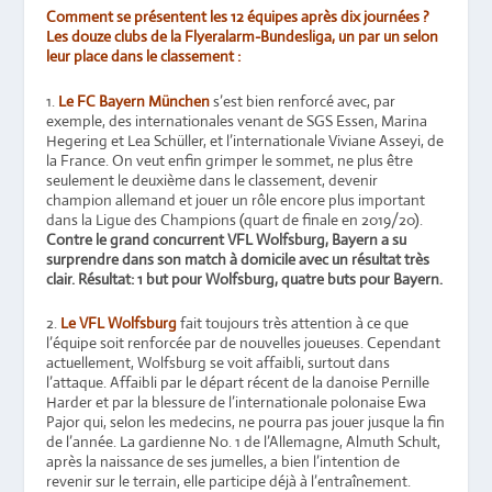
Comment se présentent les 12 équipes après dix journées ?
Les douze clubs de la Flyeralarm-Bundesliga, un par un selon
leur place dans le classement :
1.
Le FC Bayern München
s’est bien renforcé avec, par
exemple, des internationales venant de SGS Essen, Marina
Hegering et Lea Schüller, et l’internationale Viviane Asseyi, de
la France. On veut enfin grimper le sommet, ne plus être
seulement le deuxième dans le classement, devenir
champion allemand et jouer un rôle encore plus important
dans la Ligue des Champions (quart de finale en 2019/20).
Contre le grand concurrent VFL Wolfsburg, Bayern a su
surprendre dans son match à domicile avec un résultat très
clair. Résultat: 1 but pour Wolfsburg, quatre buts pour Bayern.
2.
Le VFL Wolfsburg
fait toujours très attention à ce que
l’équipe soit renforcée par de nouvelles joueuses. Cependant
actuellement, Wolfsburg se voit affaibli, surtout dans
l’attaque. Affaibli par le départ récent de la danoise Pernille
Harder et par la blessure de l’internationale polonaise Ewa
Pajor qui, selon les medecins, ne pourra pas jouer jusque la fin
de l’année. La gardienne No. 1 de l’Allemagne, Almuth Schult,
après la naissance de ses jumelles, a bien l’intention de
revenir sur le terrain, elle participe déjà à l’entraînement.