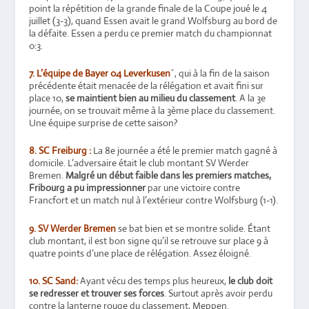
point la répétition de la grande finale de la Coupe joué le 4
juillet (3-3), quand Essen avait le grand Wolfsburg au bord de
la défaite. Essen a perdu ce premier match du championnat
0:3.
7.
L’équipe de Bayer 04 Leverkusen
´, qui à la fin de la saison
précédente était menacée de la rélégation et avait fini sur
place 10,
se maintient bien au milieu du classement
. A la 3e
journée, on se trouvait même à la 3ème place du classement.
Une équipe surprise de cette saison?
8. SC Freiburg :
La 8e journée a été le premier match gagné à
domicile. L’adversaire était le club montant SV Werder
Bremen.
Malgré un début faible dans les premiers matches,
Fribourg a pu impressionner
par une victoire contre
Francfort et un match nul à l’extérieur contre Wolfsburg (1-1).
9. SV Werder Bremen
se bat bien et se montre solide. Étant
club montant, il est bon signe qu’il se retrouve sur place 9 à
quatre points d’une place de rélégation. Assez éloigné.
10. SC Sand:
Ayant vécu des temps plus heureux,
le club doit
se redresser et trouver ses forces
. Surtout après avoir perdu
contre la lanterne rouge du classement, Meppen.