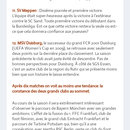
11. SV Meppen :
Dixième journée et première victoire.
L’équipe était super-heureuse après la victoire à l’extérieur
contre le SC Sand. Toute première victoire du débutant dans
la Bundesliga. Est-ce que cette victoire restera la seule ou est-
ce que cela donnera confiance aux joueuses?
12. MSV Duisburg,
le successeur du grand FCR 2001 Duisburg
(UEFA Women’s Cup en 2009), se retrouve avec seulement
deux points sur la dernière place du classement. La saison
précédente le club avait juste évité de descendre. Pas de
bonnes perspectives pour Duisburg. À côté de SGS Essen,
c’est un autre club de la region du Ruhr qui se présente moins
bien que son histoire le laisse entendre.
Après dix matches on voit au moins une tendance: la
constance des deux grands clubs au sommet.
Au cours de la saison il sera extrêmement intéressant
d’observer le parcours de Bayern München avec ses grandes
ambitions. L’effet de la fusion du 1. FFC Frankfurt, club de
foot féminin, avec le grand club Eintracht Frankfurt et le
parcours de Turbine Potsdam qui, bien qu’il a une
coopération avec Hertha BSC Berlin, reste un club du foot