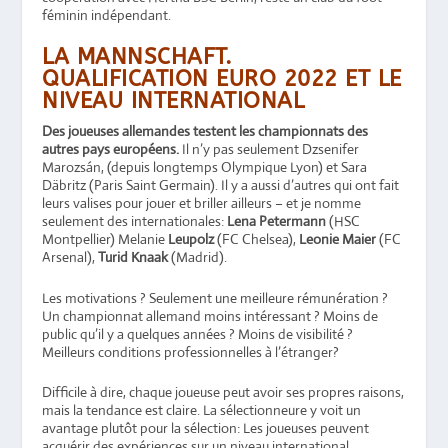
féminin indépendant.
LA MANNSCHAFT.
QUALIFICATION EURO 2022 ET LE
NIVEAU INTERNATIONAL
Des joueuses allemandes testent les championnats des
autres pays européens.
Il n’y pas seulement Dzsenifer
Marozsán, (depuis longtemps Olympique Lyon) et Sara
Däbritz (Paris Saint Germain). Il y a aussi d’autres qui ont fait
leurs valises pour jouer et briller ailleurs – et je nomme
seulement des internationales:
Lena Petermann
(HSC
Montpellier) Melanie
Leupolz
(FC Chelsea),
Leonie Maier
(FC
Arsenal),
Turid Knaak
(Madrid).
Les motivations ? Seulement une meilleure rémunération ?
Un championnat allemand moins intéressant ? Moins de
public qu’il y a quelques années ? Moins de visibilité ?
Meilleurs conditions professionnelles à l’étranger?
Difficile à dire, chaque joueuse peut avoir ses propres raisons,
mais la tendance est claire. La sélectionneure y voit un
avantage plutôt pour la sélection: Les joueuses peuvent
acquérir des expériences sur un niveau international.