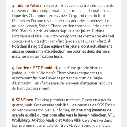
4.
Turbine Potsdam
en essor. En vue d’une troisième place du
classement du championnat qui permet la participation à la
Ligue des Champions 2021/2022. Ce grand club du foot
féminin en Europe revit un peu ses périodes glorieuses. Le
nouveau coach, Sofian Chaed, ancien footballeur de Hertha
BSC (Berlin), a pris les reines depuis le 1er juillet. Turbine
Potsdam a réalisé une victoire importante contre son éternel
concurrent Eintracht Frankfurt (ancien 1. FFC Frankfurt).
À
Potsdam il s’agit d’une équipe très jeune, dont actuellement
aucune joueuse n’a été sélectionnée pour les deux derniers
matches de qualification Euro.
5.
L’ancien 1. FFC Frankfurt,
club d’une grande histoire
(vainqueur de la Women’s Champions League 2015) a
maintenant fusionné avec et portant le nom de l’aigle
d’Eintracht Frankfurt essaie de nouveau d’attaquer les clubs
du haut du classement.
6. SGS Essen
. Des cinq premiers matches, Essen en a perdu
quatre, mais s’est ensuite stabilisé. Les joueuses de SGS Essen
doivent encore trouver leur forme,
on a vu cinq joueuses de
grande qualité quitter pour aller vers le Bayern München, VFL
Wolfsburg, Atlético Madrid et Aston Villa
. Cela s’est vu dans
leur premier match, juste contre VFL Wolfsburg, qui n’était