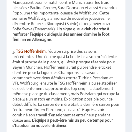
Manquaient pour le match contre Munich aussi les trois
blessées : Pauline Bremer, Sara Doorsoun et aussi Alexandra
Popp, une très importante joueuse de Wolfsburg. Cette
semaine Wolfsburg a annoncé de nouvelles joueuses: 1er
décembre Rebecka Blomqvist (Suède) et 1er janvier 2021
Sofie Svava (Danemark).
Un signe que le club cherche à
renforcer l’équipe qui depuis des années domine le foot
féminin en Allemagne.
3.
TSG Hoffenheim,
l’équipe surprise des saisons
précédentes. Une équipe qui à la fin de la saison précédente
était si proche de la place 2, qui était presque réservée pour
Bayern München. Hoffenheim aurait pu prendre le ticket
d’entrée pour la Ligue des Champions. La saison a
commencé avec deux défaites contre Turbine Potsdam et
VFL Wolfsburg, ensuite le TSG Hoffenheim a pu se stabiliser
et s’est lentement rapproché des top cinq. – actuellement
même se place 3e du classement, mais Potsdam qui occupe la
place 4 a un match en moins. Explication possible pour ce
début difficile: La saison dernière était la dernière saison pour
l’entraineur Jürgen Ehrmann, qui a arrêté après avoir
combiné son travail d’enseignant et entraîneur pendant
douze ans.
L’équipe a peut-être mis un peu de temps pour
s’habituer au nouvel entraîneur.