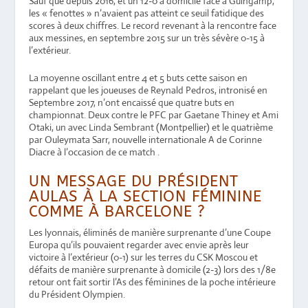
Sauf que depuis 2016, et un 12-0 à domicile face à Guingamp,
les « fenottes » n’avaient pas atteint ce seuil fatidique des
scores à deux chiffres. Le record revenant à la rencontre face
aux messines, en septembre 2015 sur un très sévère 0-15 à
l’extérieur.
La moyenne oscillant entre 4 et 5 buts cette saison en
rappelant que les joueuses de Reynald Pedros, intronisé en
Septembre 2017, n’ont encaissé que quatre buts en
championnat. Deux contre le PFC par Gaetane Thiney et Ami
Otaki, un avec Linda Sembrant (Montpellier) et le quatrième
par Ouleymata Sarr, nouvelle internationale A de Corinne
Diacre à l’occasion de ce match .
UN MESSAGE DU PRÉSIDENT
AULAS À LA SECTION FÉMININE
COMME À BARCELONE ?
Les lyonnais, éliminés de manière surprenante d’une Coupe
Europa qu’ils pouvaient regarder avec envie après leur
victoire à l’extérieur (0-1) sur les terres du CSK Moscou et
défaits de manière surprenante à domicile (2-3) lors des 1/8e
retour ont fait sortir l’As des féminines de la poche intérieure
du Président Olympien.