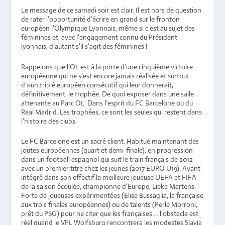
Le message de ce samedi soir est clair. Il est hors de question
de rater l’opportunité d’écrire en grand sur le fronton
européen l’Olympique Lyonnais, même si c’est au sujet des
féminines et, avec l’engagement connu du Président
lyonnais, d’autant s’il s’agit des féminines !
Rappelons que l’OL est à la porte d’une cinquième victoire
européenne qui ne s’est encore jamais réalisée et surtout
d »un triplé européen consécutif qui leur donnerait,
définitivement, le trophée. De quoi exposer dans une salle
attenante au Parc OL. Dans l’esprit du FC Barcelone ou du
Real Madrid. Les trophées, ce sont les seules qui restent dans
l’histoire des clubs.
Le FC Barcelone est un sacré client. Habitué maintenant des
joutes européennes (quart et demi-finale), en progression
dans un football espagnol qui suit le train français de 2012
avec un premier titre chez les jeunes (2017 EURO U19). Ayant
intégré dans son effectif la meilleure joueuse UEFA et FIFA
de la saison écoulée, championne d’Europe, Lieke Martens.
Forte de joueuses expérimentées (Elise Bussaglia, la française
aux trois finales européennes) ou de talents (Perle Morroni,
prêt du PSG) pour ne citer que les françaises … l’obstacle est
réel quand le VFL Wolfsburg rencontrera les modestes Slavia