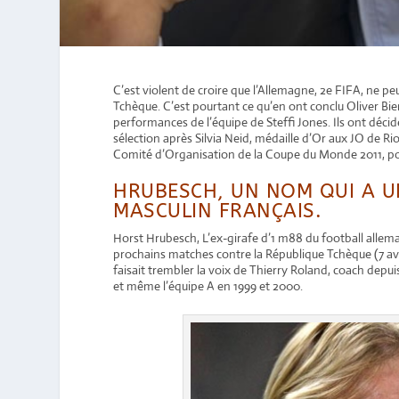
C’est violent de croire que l’Allemagne, 2e FIFA, ne pe
Tchèque. C’est pourtant ce qu’en ont conclu Oliver Bier
performances de l’équipe de Steffi Jones. Ils ont décidé
sélection après Silvia Neid, médaille d’Or aux JO de Rio
Comité d’Organisation de la Coupe du Monde 2011, po
HRUBESCH, UN NOM QUI A U
MASCULIN FRANÇAIS.
Horst Hrubesch, L’ex-girafe d’1 m88 du football allem
prochains matches contre la République Tchèque (7 avril
faisait trembler la voix de Thierry Roland, coach depu
et même l’équipe A en 1999 et 2000.