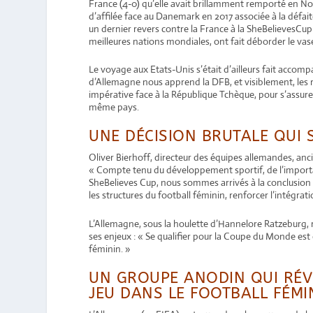
France (4-0) qu’elle avait brillamment remporté en Nov
d’affilée face au Danemark en 2017 associée à la défait
un dernier revers contre la France à la SheBelievesCup
meilleures nations mondiales, ont fait déborder le vas
Le voyage aux Etats-Unis s’était d’ailleurs fait accom
d’Allemagne nous apprend la DFB, et visiblement, les
impérative face à la République Tchèque, pour s’assurer 
même pays.
UNE DÉCISION BRUTALE QUI
Oliver Bierhoff, directeur des équipes allemandes, anci
«
Compte tenu du développement sportif, de l’importan
SheBelieves Cup, nous sommes arrivés à la conclusion
les structures du football féminin, renforcer l’intégra
L’Allemagne, sous la houlette d’
Hannelore Ratzeburg, r
ses enjeux : «
Se qualifier pour la Coupe du Monde est
féminin. »
UN GROUPE ANODIN QUI RÉVÈ
JEU DANS LE FOOTBALL FÉMI