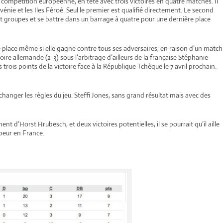
 compétition européenne, en tête avec trois victoires en quatre matches. Il
énie et les Iles Féroé. Seul le premier est qualifié directement. Le second
pt groupes et se battre dans un barrage à quatre pour une dernière place
e place même si elle gagne contre tous ses adversaires, en raison d’un match
toire allemande (2-3) sous l’arbitrage d’ailleurs de la française Stéphanie
rois points de la victoire face à la République Tchèque le 7 avril prochain.
e changer les règles du jeu. Steffi Jones, sans grand résultat mais avec des
 d’Horst Hrubesch, et deux victoires potentielles, il se pourrait qu’il aille
 peur en France.