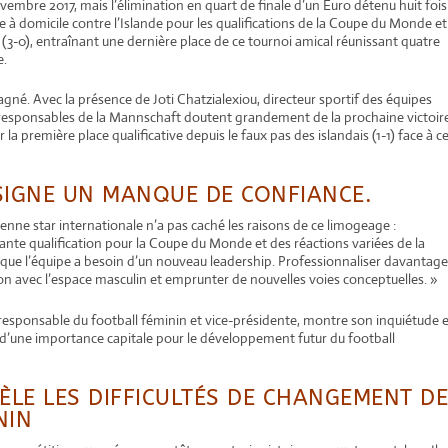
embre 2017, mais l’élimination en quart de finale d’un Euro détenu huit fois
e à domicile contre l’Islande pour les qualifications de la Coupe du Monde et
 (3-0), entraînant une dernière place de ce tournoi amical réunissant quatre
e.
pagné. Avec la présence de
Joti Chatzialexiou, directeur sportif des équipes
 responsables de la Mannschaft doutent grandement de la prochaine victoir
la première place qualificative depuis le faux pas des islandais (1-1) face à c
 SIGNE UN MANQUE DE CONFIANCE.
enne star internationale n’a pas caché les raisons de ce limogeage :
te qualification pour la Coupe du Monde et des réactions variées de la
 que l’équipe a besoin d’un nouveau leadership. Professionnaliser davantag
tion avec l’espace masculin et emprunter de nouvelles voies conceptuelles. »
esponsable du football féminin et vice-présidente, montre son inquiétude 
 d’une importance capitale pour le développement futur du football
LE LES DIFFICULTÉS DE CHANGEMENT D
NIN