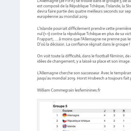
L’Allemagne (2e FIFA) se trouve dans le groupe 5 de la
est composé de la République Tchèque, l’Islande, la Slov
devra faire partie des quatre meilleurs seconds sur se
européenne au mondial 2019.
L’Islande pourrait difficilement prendre cette premièr
nul (1-1) contre la république Tchèque en plus de sa vic
Frappart, …. à moins que l’Allemagne ne prenne pas les t
D’où la décision. La confiance régnait dans le groupe !
On voit toute la difficulté, dans le football féminin, d
idées de changement, y a laissé sa place et son image.
L’Allemagne cherche son successeur. Avec le tempérament
jusqu’au mondial 2019. Horst Hrubesch a toujours fait
William Commegrain lesfeminines.fr