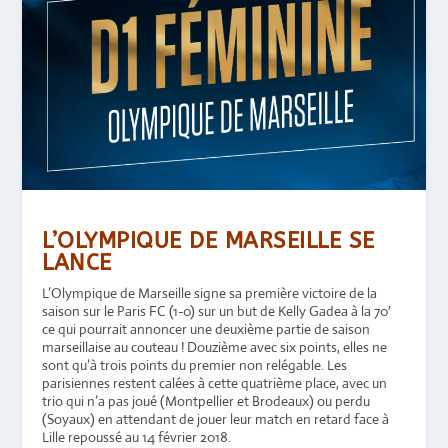
L’OLYMPIQUE DE MARSEILLE SE
LANCE
L’Olympique de Marseille signe sa première victoire de la
saison sur le Paris FC (1-0) sur un but de Kelly Gadea à la 70′
ce qui pourrait annoncer une deuxième partie de saison
marseillaise au couteau ! Douzième avec six points, elles ne
sont qu’à trois points du premier non relégable. Les
parisiennes restent calées à cette quatrième place, avec un
trio qui n’a pas joué (Montpellier et Brodeaux) ou perdu
(Soyaux) en attendant de jouer leur match en retard face à
Lille repoussé au 14 février 2018.