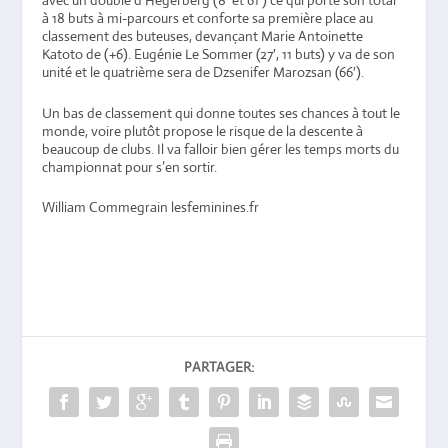
avec un doublé d’Hegerberg (8′ et 61′) ce qui porte son total
à 18 buts à mi-parcours et conforte sa première place au
classement des buteuses, devançant Marie Antoinette
Katoto de (+6). Eugénie Le Sommer (27′, 11 buts) y va de son
unité et le quatrième sera de Dzsenifer Marozsan (66′).
Un bas de classement qui donne toutes ses chances à tout le
monde, voire plutôt propose le risque de la descente à
beaucoup de clubs. Il va falloir bien gérer les temps morts du
championnat pour s’en sortir.
William Commegrain lesfeminines.fr
PARTAGER: