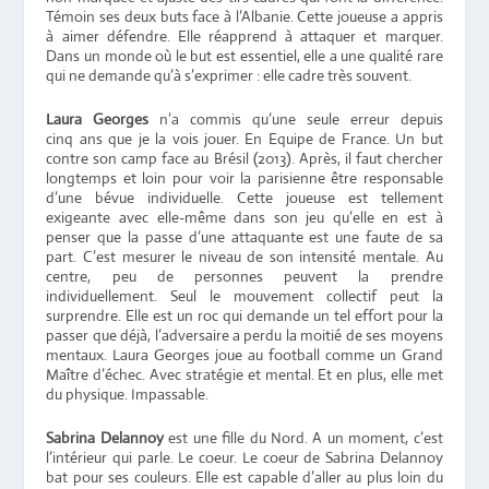
Témoin ses deux buts face à l’Albanie. Cette joueuse a appris
à aimer défendre. Elle réapprend à attaquer et marquer.
Dans un monde où le but est essentiel, elle a une qualité rare
qui ne demande qu’à s’exprimer : elle cadre très souvent.
Laura Georges
n’a commis qu’une seule erreur depuis
cinq ans que je la vois jouer. En Equipe de France. Un but
contre son camp face au Brésil (2013). Après, il faut chercher
longtemps et loin pour voir la parisienne être responsable
d’une bévue individuelle. Cette joueuse est tellement
exigeante avec elle-même dans son jeu qu’elle en est à
penser que la passe d’une attaquante est une faute de sa
part. C’est mesurer le niveau de son intensité mentale. Au
centre, peu de personnes peuvent la prendre
individuellement. Seul le mouvement collectif peut la
surprendre. Elle est un roc qui demande un tel effort pour la
passer que déjà, l’adversaire a perdu la moitié de ses moyens
mentaux. Laura Georges joue au football comme un Grand
Maître d’échec. Avec stratégie et mental. Et en plus, elle met
du physique. Impassable.
Sabrina Delannoy
est une fille du Nord. A un moment, c’est
l’intérieur qui parle. Le coeur. Le coeur de Sabrina Delannoy
bat pour ses couleurs. Elle est capable d’aller au plus loin du