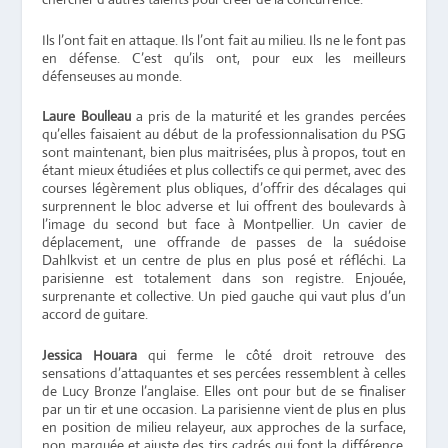
Ils l’ont fait en attaque. Ils l’ont fait au milieu. Ils ne le font pas
en défense. C’est qu’ils ont, pour eux les meilleurs
défenseuses au monde.
Laure Boulleau
a pris de la maturité et les grandes percées
qu’elles faisaient au début de la professionnalisation du PSG
sont maintenant, bien plus maitrisées, plus à propos, tout en
étant mieux étudiées et plus collectifs ce qui permet, avec des
courses légèrement plus obliques, d’offrir des décalages qui
surprennent le bloc adverse et lui offrent des boulevards à
l’image du second but face à Montpellier. Un cavier de
déplacement, une offrande de passes de la suédoise
Dahlkvist et un centre de plus en plus posé et réfléchi. La
parisienne est totalement dans son registre. Enjouée,
surprenante et collective. Un pied gauche qui vaut plus d’un
accord de guitare.
Jessica Houara
qui ferme le côté droit retrouve des
sensations d’attaquantes et ses percées ressemblent à celles
de Lucy Bronze l’anglaise. Elles ont pour but de se finaliser
par un tir et une occasion. La parisienne vient de plus en plus
en position de milieu relayeur, aux approches de la surface,
non marquée et ajuste des tirs cadrés qui font la différence.