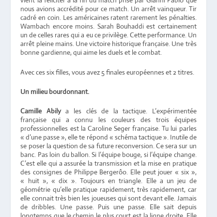
vient la féliciter à la fin du match prise par Gianni Pablo que
nous avions accrédité pour ce match. Un arrêt vainqueur. Tir
cadré en coin. Les américaines ratent rarement les pénalties.
Wambach encore moins. Sarah Bouhaddi est certainement
un de celles rares qui a eu ce privilège. Cette performance. Un
arrêt pleine mains. Une victoire historique française. Une très
bonne gardienne, qui aime les duels et le combat.
Avec ces six filles, vous avez 5 finales européennes et 2 titres.
Un milieu bourdonnant.
Camille Abily
a les clés de la tactique. L’expérimentée
française qui a connu les couleurs des trois équipes
professionnelles est la Caroline Seger française. Tu lui parles
« d’une passe », elle te répond « schéma tactique ». Inutile de
se poser la question de sa future reconversion. Ce sera sur un
banc. Pas loin du ballon. Si l’équipe bouge, si l’équipe change.
C’est elle qui a assurée la transmission et la mise en pratique
des consignes de Philippe Bergerôo. Elle peut jouer « six »,
« huit », « dix ». Toujours en triangle. Elle a un jeu de
géométrie qu’elle pratique rapidement, très rapidement, car
elle connait très bien les joueuses qui sont devant elle. Jamais
de dribbles. Une passe. Puis une passe. Elle sait depuis
longtemps que le chemin le plus court est la ligne droite. Elle