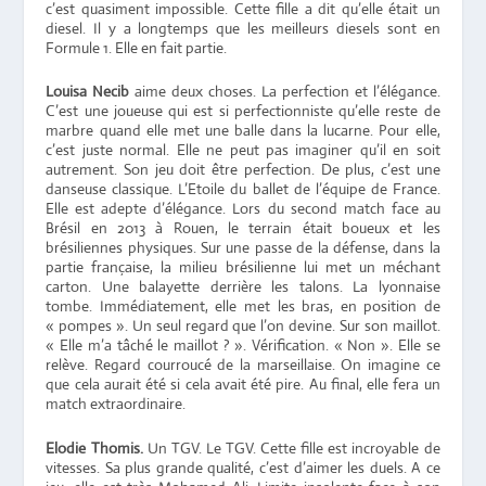
c’est quasiment impossible. Cette fille a dit qu’elle était un
diesel. Il y a longtemps que les meilleurs diesels sont en
Formule 1. Elle en fait partie.
Louisa Necib
aime deux choses. La perfection et l’élégance.
C’est une joueuse qui est si perfectionniste qu’elle reste de
marbre quand elle met une balle dans la lucarne. Pour elle,
c’est juste normal. Elle ne peut pas imaginer qu’il en soit
autrement. Son jeu doit être perfection. De plus, c’est une
danseuse classique. L’Etoile du ballet de l’équipe de France.
Elle est adepte d’élégance. Lors du second match face au
Brésil en 2013 à Rouen, le terrain était boueux et les
brésiliennes physiques. Sur une passe de la défense, dans la
partie française, la milieu brésilienne lui met un méchant
carton. Une balayette derrière les talons. La lyonnaise
tombe. Immédiatement, elle met les bras, en position de
« pompes ». Un seul regard que l’on devine. Sur son maillot.
« Elle m’a tâché le maillot ? ». Vérification. « Non ». Elle se
relève. Regard courroucé de la marseillaise. On imagine ce
que cela aurait été si cela avait été pire. Au final, elle fera un
match extraordinaire.
Elodie Thomis.
Un TGV. Le TGV. Cette fille est incroyable de
vitesses. Sa plus grande qualité, c’est d’aimer les duels. A ce