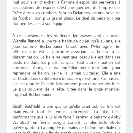
mal pour aller chercher la flamme d’espoir qui permettra à
ses couleurs de respirer. C’est une guerrière de l’impossible.
Prête à tous les combats. Sabrina Delannoy est une boxeuse
du football. Son plus grand plaisir. Le duel du pénalty. Pour
donner des ailes à son équipe.
A ces parisiennes, les meilleures lyonnaises sont en poste.
Wendie Renard
a une telle habitude du jeu qu’à 26 ans, elle
joue comme Beckenbauer faisait avec l’Allemagne. En
défense, elle est la patronne associant sa finesse à sa
détermination. La balle ne vaut que lorsqu’elle est dans ses
pieds ou dans les pieds français. Tout autre situation est
anormale. Alors, elle va immédiatement tout faire pour
reprendre ce ballon. Je ne l’ai jamais vu tacler. Elle a une
certitude dans sa défense « debout » qui est rare. Par hasard,
elle est grande. Ca aide. Notamment pour marquer des buts.
Le plus souvent de la tête. Citée dans le onze mondial.
Impérial. Beckenbauer.
Sarah Bouhaddi
a une qualité qu’elle avait oubliée. Elle est
maintenant tout le temps concentrée. La plus belle
performance que je lui ai vu faire ? Arrêter le pénalty d’Abby
Wambach en février 2015 à Lorient. La plus belle photo
qu’elle gardera. La poignée de mains de l’icône mondiale qui