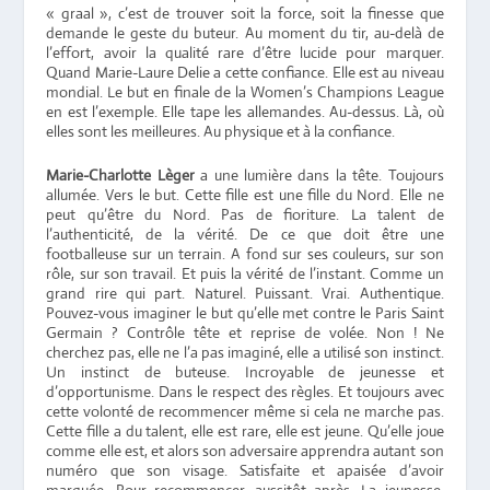
« graal », c’est de trouver soit la force, soit la finesse que
demande le geste du buteur. Au moment du tir, au-delà de
l’effort, avoir la qualité rare d’être lucide pour marquer.
Quand Marie-Laure Delie a cette confiance. Elle est au niveau
mondial. Le but en finale de la Women’s Champions League
en est l’exemple. Elle tape les allemandes. Au-dessus. Là, où
elles sont les meilleures. Au physique et à la confiance.
Marie-Charlotte Lèger
a une lumière dans la tête. Toujours
allumée. Vers le but. Cette fille est une fille du Nord. Elle ne
peut qu’être du Nord. Pas de fioriture. La talent de
l’authenticité, de la vérité. De ce que doit être une
footballeuse sur un terrain. A fond sur ses couleurs, sur son
rôle, sur son travail. Et puis la vérité de l’instant. Comme un
grand rire qui part. Naturel. Puissant. Vrai. Authentique.
Pouvez-vous imaginer le but qu’elle met contre le Paris Saint
Germain ? Contrôle tête et reprise de volée. Non ! Ne
cherchez pas, elle ne l’a pas imaginé, elle a utilisé son instinct.
Un instinct de buteuse. Incroyable de jeunesse et
d’opportunisme. Dans le respect des règles. Et toujours avec
cette volonté de recommencer même si cela ne marche pas.
Cette fille a du talent, elle est rare, elle est jeune. Qu’elle joue
comme elle est, et alors son adversaire apprendra autant son
numéro que son visage. Satisfaite et apaisée d’avoir