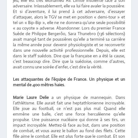
jeu, elle est très Mohamed Ali. Limite insolente face à son
adversaire. Inlassablement, elle va lui faire avaler la poussière.
Et si d’aventure, il lui prend à cet adversaire, d’essayer
d’attaquer, alors le TGV se met en position « demi-tour » et
tel un « Bip-Bip », elle ne ne donnera qu’une seule possibilité
« au coyote » adverse. Abandonner. Lors du premier France
Suède de Philippe Bergerôo, Sara Thunebro (136 sélections)
avait mangé tant de poussières qu’elle a terminé sa carrière
la même année pour devenir physiologiste et se reconvertir
dans une nouvelle activité professionnelle. Depuis, elle est
dans le staff suédois. Dire que la française en a été la cause,
c’est beaucoup dire. Dire que la suédoise, comme d’autres,
avait connu une soirée d’enfer, c’est dire la vérité.
Les attaquantes de l’équipe de France. Un physique et un
mental de 400 mètres haies.
Marie Laure Delie
a un physique de mannequin. Dans
l’athlétisme. Elle aurait fait une heptathlonienne incroyable.
Elle joue au football, ce n’est pas plus mal. Quand elle
emmène une balle, c’est une force herculéenne qu’elle
propulse. Une puissance nucléaire qui donne à ses tirs, un
impact incroyable. Mettez-là face au but, dans une position
de combat, et vous aurez le ballon au fond des filets. Cette
fille aime le combat. Elle est plus forte que le combat. Et son