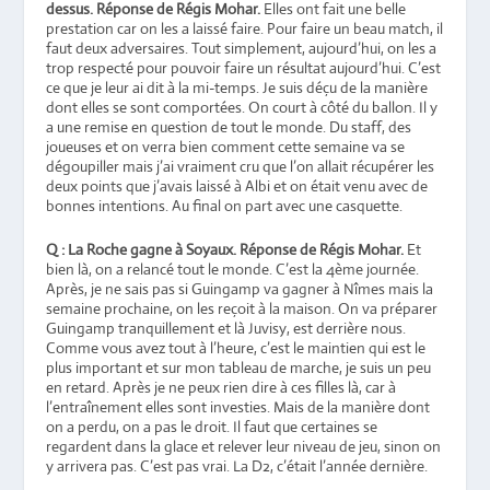
dessus.
Réponse de Régis Mohar.
Elles ont fait une belle
prestation car on les a laissé faire. Pour faire un beau match, il
faut deux adversaires. Tout simplement, aujourd’hui, on les a
trop respecté pour pouvoir faire un résultat aujourd’hui. C’est
ce que je leur ai dit à la mi-temps. Je suis déçu de la manière
dont elles se sont comportées. On court à côté du ballon. Il y
a une remise en question de tout le monde. Du staff, des
joueuses et on verra bien comment cette semaine va se
dégoupiller mais j’ai vraiment cru que l’on allait récupérer les
deux points que j’avais laissé à Albi et on était venu avec de
bonnes intentions. Au final on part avec une casquette.
Q : La Roche gagne à Soyaux. Réponse de Régis Mohar.
Et
bien là, on a relancé tout le monde. C’est la 4ème journée.
Après, je ne sais pas si Guingamp va gagner à Nîmes mais la
semaine prochaine, on les reçoit à la maison. On va préparer
Guingamp tranquillement et là Juvisy, est derrière nous.
Comme vous avez tout à l’heure, c’est le maintien qui est le
plus important et sur mon tableau de marche, je suis un peu
en retard. Après je ne peux rien dire à ces filles là, car à
l’entraînement elles sont investies. Mais de la manière dont
on a perdu, on a pas le droit. Il faut que certaines se
regardent dans la glace et relever leur niveau de jeu, sinon on
y arrivera pas. C’est pas vrai. La D2, c’était l’année dernière.