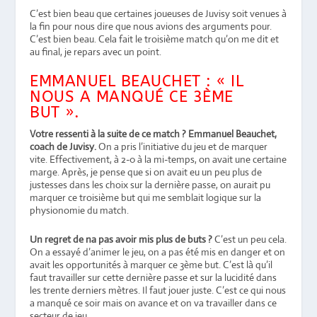
C’est bien beau que certaines joueuses de Juvisy soit venues à
la fin pour nous dire que nous avions des arguments pour.
C’est bien beau. Cela fait le troisième match qu’on me dit et
au final, je repars avec un point.
EMMANUEL BEAUCHET : « IL
NOUS A MANQUÉ CE 3ÈME
BUT ».
Votre ressenti à la suite de ce match ?
Emmanuel Beauchet,
coach de Juvisy.
On a pris l’initiative du jeu et de marquer
vite. Effectivement, à 2-0 à la mi-temps, on avait une certaine
marge. Après, je pense que si on avait eu un peu plus de
justesses dans les choix sur la dernière passe, on aurait pu
marquer ce troisième but qui me semblait logique sur la
physionomie du match.
Un regret de na pas avoir mis plus de buts ?
C’est un peu cela.
On a essayé d’animer le jeu, on a pas été mis en danger et on
avait les opportunités à marquer ce 3ème but. C’est là qu’il
faut travailler sur cette dernière passe et sur la lucidité dans
les trente derniers mètres. Il faut jouer juste. C’est ce qui nous
a manqué ce soir mais on avance et on va travailler dans ce
secteur de jeu.