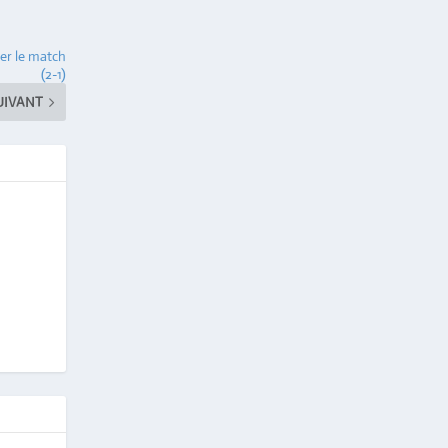
er le match
(2-1)
UIVANT