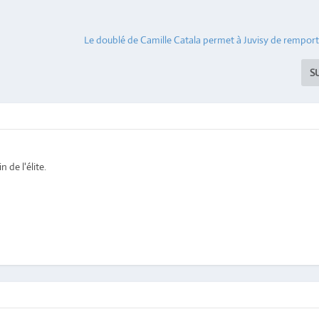
Le doublé de Camille Catala permet à Juvisy de remport
S
 de l'élite.