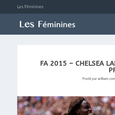
Les Féminines
FA 2015 – CHELSEA L
P
Posté par
william c