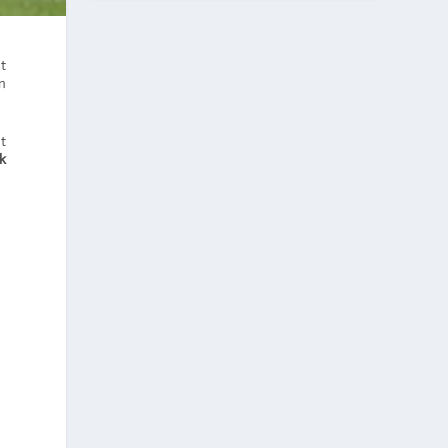
nt
on
nt
k