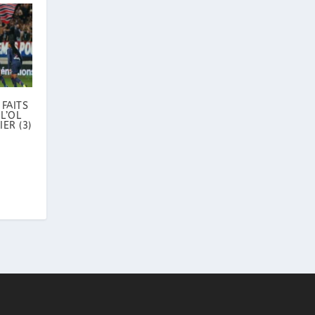
 FAITS
L’OL
ER (3)
.