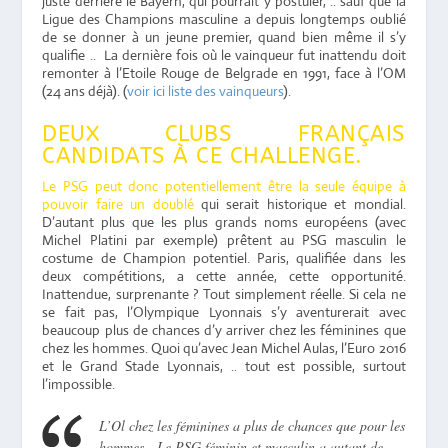
juste derrière le Bayern, qui pourrait y postuler, .. sauf que la
Ligue des Champions masculine a depuis longtemps oublié
de se donner à un jeune premier, quand bien même il s’y
qualifie .. La dernière fois où le vainqueur fut inattendu doit
remonter à l’Etoile Rouge de Belgrade en 1991, face à l’OM
(24 ans déjà). (
voir ici liste des vainqueurs
).
DEUX CLUBS FRANÇAIS
CANDIDATS À CE CHALLENGE.
Le PSG peut donc potentiellement être la seule équipe à
pouvoir faire un doublé
qui serait historique et mondial.
D’autant plus que les plus grands noms européens (avec
Michel Platini par exemple) prêtent au PSG masculin le
costume de Champion potentiel. Paris, qualifiée dans les
deux compétitions, a cette année, cette opportunité.
Inattendue, surprenante ? Tout simplement réelle. Si cela ne
se fait pas, l’Olympique Lyonnais s’y aventurerait avec
beaucoup plus de chances d’y arriver chez les féminines que
chez les hommes. Quoi qu’avec Jean Michel Aulas, l’Euro 2016
et le Grand Stade Lyonnais, .. tout est possible, surtout
l’impossible.
L’Ol chez les féminines a plus de chances que pour les
hommes. Le PSG féminin et masculin a autant de