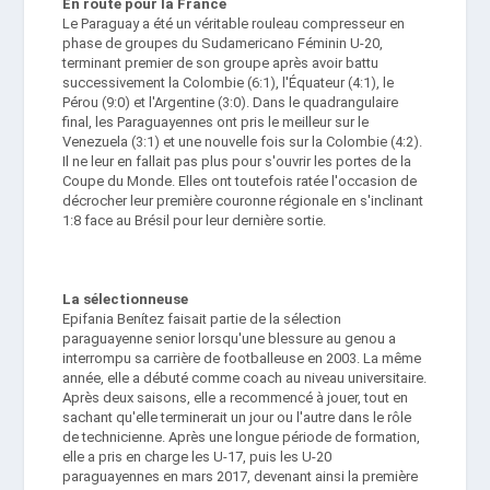
En route pour la France
Le Paraguay a été un véritable rouleau compresseur en
phase de groupes du Sudamericano Féminin U-20,
terminant premier de son groupe après avoir battu
successivement la Colombie (6:1), l'Équateur (4:1), le
Pérou (9:0) et l'Argentine (3:0). Dans le quadrangulaire
final, les Paraguayennes ont pris le meilleur sur le
Venezuela (3:1) et une nouvelle fois sur la Colombie (4:2).
Il ne leur en fallait pas plus pour s'ouvrir les portes de la
Coupe du Monde. Elles ont toutefois ratée l'occasion de
décrocher leur première couronne régionale en s'inclinant
1:8 face au Brésil pour leur dernière sortie.
La sélectionneuse
Epifania Benítez faisait partie de la sélection
paraguayenne senior lorsqu'une blessure au genou a
interrompu sa carrière de footballeuse en 2003. La même
année, elle a débuté comme coach au niveau universitaire.
Après deux saisons, elle a recommencé à jouer, tout en
sachant qu'elle terminerait un jour ou l'autre dans le rôle
de technicienne. Après une longue période de formation,
elle a pris en charge les U-17, puis les U-20
paraguayennes en mars 2017, devenant ainsi la première