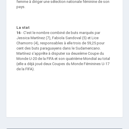
femme à diriger une sélection nationale féminine de son
pays.
La stat
16
- C'est le nombre combiné de buts marqués par
Jessica Martínez (7), Fabiola Sandoval (5) et Lice
Chamorro (4), responsables à elle trois de 59,25 pour
cent des buts paraguayens dans le Sudamericano.
Martínez s'apprête à disputer sa deuxième Coupe du
Monde U-20 de la FIFA et son quatrième Mondial au total
(elle a déjà joué deux Coupes du Monde Féminines U-17
de la FIFA).