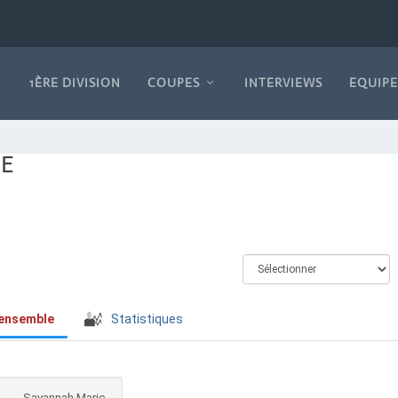
1ÈRE DIVISION
COUPES
INTERVIEWS
EQUIPE
E
’ensemble
Statistiques
Savannah Marie