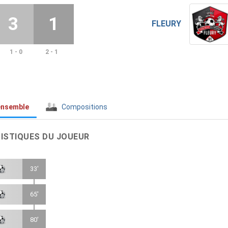
3
1
FLEURY
1 - 0
2 - 1
ensemble
Compositions
ISTIQUES DU JOUEUR
33'
65'
80'