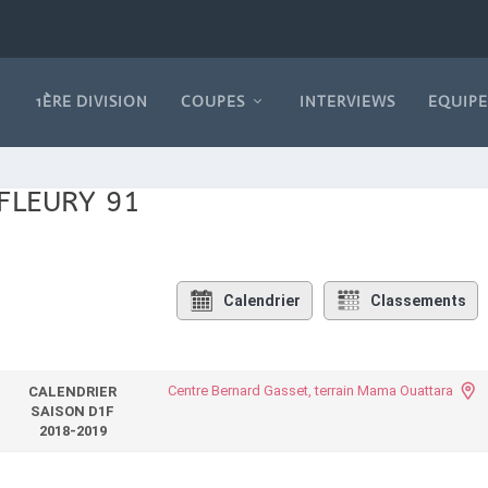
1ÈRE DIVISION
COUPES
INTERVIEWS
EQUIPE
FLEURY 91
Calendrier
Classements
Centre Bernard Gasset, terrain Mama Ouattara
CALENDRIER
SAISON D1F
2018-2019