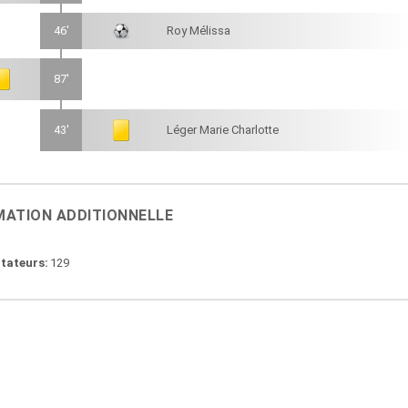
46'
Roy Mélissa
87'
43'
Léger Marie Charlotte
MATION ADDITIONNELLE
tateurs
129