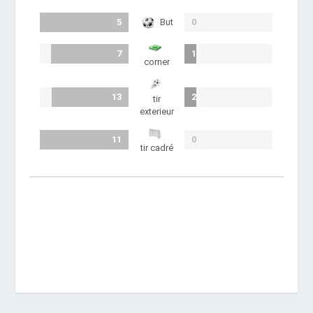
5
But
0
7
1
corner
13
2
tir
exterieur
11
0
tir cadré