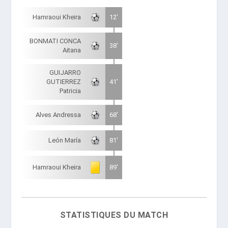
Hamraoui Kheira
12'
BONMATI CONCA
38'
Aitana
GUIJARRO
GUTIERREZ
41'
Patricia
Alves Andressa
68'
León María
81'
Hamraoui Kheira
89'
STATISTIQUES DU MATCH