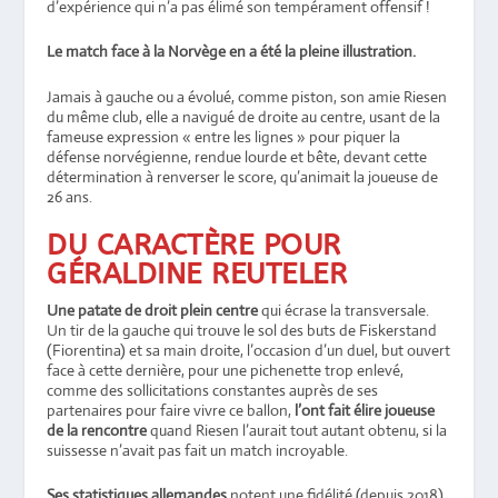
d’expérience qui n’a pas élimé son tempérament offensif !
Le match face à la Norvège en a été la pleine illustration.
Jamais à gauche ou a évolué, comme piston, son amie Riesen
du même club, elle a navigué de droite au centre, usant de la
fameuse expression « entre les lignes » pour piquer la
défense norvégienne, rendue lourde et bête, devant cette
détermination à renverser le score, qu’animait la joueuse de
26 ans.
DU CARACTÈRE POUR
GÉRALDINE REUTELER
Une patate de droit plein centre
qui écrase la transversale.
Un tir de la gauche qui trouve le sol des buts de Fiskerstand
(Fiorentina) et sa main droite, l’occasion d’un duel, but ouvert
face à cette dernière, pour une pichenette trop enlevé,
comme des sollicitations constantes auprès de ses
partenaires pour faire vivre ce ballon,
l’ont fait élire joueuse
de la rencontre
quand Riesen l’aurait tout autant obtenu, si la
suissesse n’avait pas fait un match incroyable.
Ses statistiques allemandes
notent une fidélité (depuis 2018)