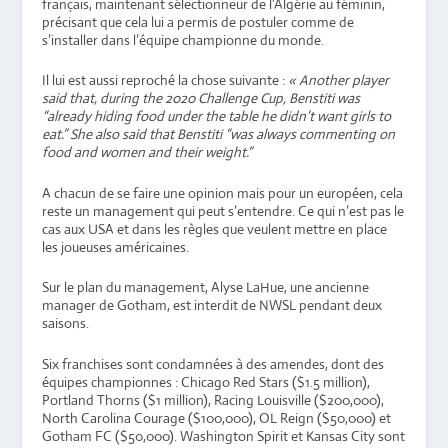
français, maintenant sélectionneur de l’Algérie au féminin,
précisant que cela lui a permis de postuler comme de
s’installer dans l’équipe championne du monde.
Il lui est aussi reproché la chose suivante :
« Another player
said that, during the 2020 Challenge Cup, Benstiti was
“already hiding food under the table he didn’t want girls to
eat.” She also said that Benstiti “was always commenting on
food and women and their weight.”
A chacun de se faire une opinion mais pour un européen, cela
reste un management qui peut s’entendre. Ce qui n’est pas le
cas aux USA et dans les règles que veulent mettre en place
les joueuses américaines.
Sur le plan du management, Alyse LaHue, une ancienne
manager de Gotham, est interdit de NWSL pendant deux
saisons.
Six franchises sont condamnées à des amendes, dont des
équipes championnes : Chicago Red Stars ($1.5 million),
Portland Thorns ($1 million), Racing Louisville ($200,000),
North Carolina Courage ($100,000), OL Reign ($50,000) et
Gotham FC ($50,000). Washington Spirit et Kansas City sont