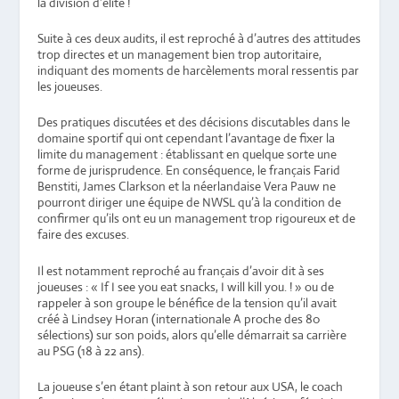
la division d’élite !
Suite à ces deux audits, il est reproché à d’autres des attitudes
trop directes et un management bien trop autoritaire,
indiquant des moments de harcèlements moral ressentis par
les joueuses.
Des pratiques discutées et des décisions discutables dans le
domaine sportif qui ont cependant l’avantage de fixer la
limite du management : établissant en quelque sorte une
forme de jurisprudence. En conséquence, le français Farid
Benstiti, James Clarkson et la néerlandaise Vera Pauw ne
pourront diriger une équipe de NWSL qu’à la condition de
confirmer qu’ils ont eu un management trop rigoureux et de
faire des excuses.
Il est notamment reproché au français d’avoir dit à ses
joueuses : « If I see you eat snacks, I will kill you. ! » ou de
rappeler à son groupe le bénéfice de la tension qu’il avait
créé à Lindsey Horan (internationale A proche des 80
sélections) sur son poids, alors qu’elle démarrait sa carrière
au PSG (18 à 22 ans).
La joueuse s’en étant plaint à son retour aux USA, le coach