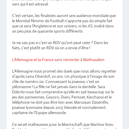
vers qui il est adressé.
C’est certain, les finalistes auront une audience mondiale que
le Mondial féminin de football n’apporte pas du simple fait
que ce sera l’Angleterre et son univers, ni les JO, inséré dans
un peu plus de quarante sports différents.
Je ne sais pas si c’est un RDV qu’ont peut rater ? Dans les
faits, c’est plutôt un RDV où on a envie d’être !
L’Allemagne et la France sans remonter à Mathusalem
L’Allemagne nous promet des duels que nous allons regretter
d’après Lena Oberdof, 20 ans. Un physique à l’image de son
rôle de numéro six. Connaissant la joueuse, c’est un
pléonasme ! La fille ne fait jamais dans la dentelle. Sara
Däbritz nous fait comprendre qu’elle en sait beaucoup sur le
jeu des parisiennes, Geyoro, Diani, Perisset, Karchaoui et le
téléphone ne doit pas être loin avec Marozsan Dzsenifer,
joueuse lyonnaise depuis 2017, blessée et normalement
capitaine de l’Equipe allemande.
Ce serait malheureux pour la Mannschaft que Martina Voss-