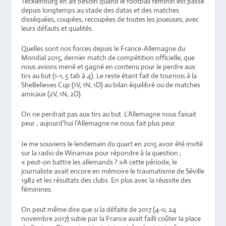
Tecklenburg en ait besoin quand le football féminin est passé
depuis longtemps au stade des datas et des matches
disséquées, coupées, recoupées de toutes les joueuses, avec
leurs défauts et qualités.
Quelles sont nos forces depuis le France-Allemagne du
Mondial 2015, dernier match de compétition officielle, que
nous avions mené et gagné en contenu pour le perdre aux
tirs au but (1-1, 5 tab à 4). Le reste étant fait de tournois à la
SheBelieves Cup (1V, 1N, 1D) au bilan équilibré ou de matches
amicaux (2V, 1N, 2D).
On ne perdrait pas aux tirs au but. L’Allemagne nous faisait
peur ; aujourd’hui l’Allemagne ne nous fait plus peur.
Je me souviens le lendemain du quart en 2015 avoir été invité
sur la radio de Winamax pour répondre à la question ;
« peut-on battre les allemands ? »A cette période, le
journaliste avait encore en mémoire le traumatisme de Séville
1982 et les résultats des clubs. En plus avec la réussite des
féminines.
On peut même dire que si la défaite de 2017 (4-0, 24
novembre 2017) subie par la France avait failli coûter la place