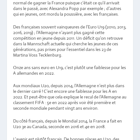
normal de gagner la France puisque c’était ce qu’il arrivait
dans le passé, avec Alexandra Popp par exemple ; d’autres
qui en jeunes, ont mordu la poussière, avec les françaises.
Des françaises souvent vainqueures de l’Euro U19 (2010, 2013,
2016, 2019) ; l’Allemagne n’ayant plus gagné cette
compétition en jeune depuis 2011. Un déficit qu’on retrouve
dans la Mannschaft actuelle qui cherche les jeunes de ces
générations, pas prises pour l’essentiel dans les 23 de
Martina Voss Tecklenburg.
Onze ans sans euro en U19, c’est plutôt une faiblesse pour les
A allemandes en 2022.
Aux mondiaux U20, depuis 2014, l’Allemagne n’est plus dans
le dernier carré ! C’est encore une faiblesse pour les A en
2022. Et peut-être que cela explique le recul de l’Allemagne au
classement FIFA : 5e en 2022 après voir été première et
seconde mondiale pendant vingt ans environ.
Du côté français, depuis le Mondial 2014, la France a fait en
U20 3e au Canada, seconde en 2016 et 4e en 2018.
L’avenir est plutôt français. De bonnes places en U20, des