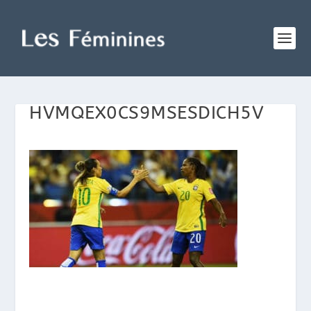
HVMQEX0CS9MSESDICH5V