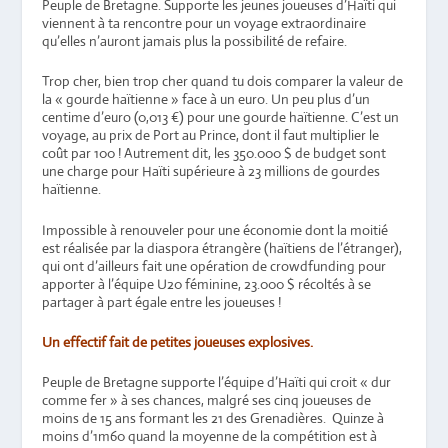
Peuple de Bretagne. Supporte les jeunes joueuses d’Haïti qui
viennent à ta rencontre pour un voyage extraordinaire
qu’elles n’auront jamais plus la possibilité de refaire.
Trop cher, bien trop cher quand tu dois comparer la valeur de
la « gourde haïtienne » face à un euro. Un peu plus d’un
centime d’euro (0,013 €) pour une gourde haïtienne. C’est un
voyage, au prix de Port au Prince, dont il faut multiplier le
coût par 100 ! Autrement dit, les 350.000 $ de budget sont
une charge pour Haïti supérieure à 23 millions de gourdes
haïtienne.
Impossible à renouveler pour une économie dont la moitié
est réalisée par la diaspora étrangère (haïtiens de l’étranger),
qui ont d’ailleurs fait une opération de crowdfunding pour
apporter à l’équipe U20 féminine, 23.000 $ récoltés à se
partager à part égale entre les joueuses !
Un effectif fait de petites joueuses explosives.
Peuple de Bretagne supporte l’équipe d’Haïti qui croit « dur
comme fer » à ses chances, malgré ses cinq joueuses de
moins de 15 ans formant les 21 des Grenadières. Quinze à
moins d’1m60 quand la moyenne de la compétition est à