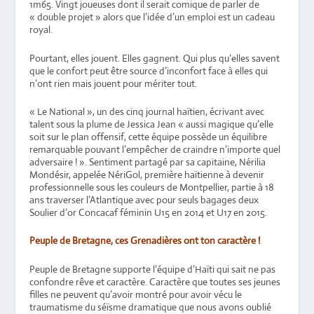
1m65. Vingt joueuses dont il serait comique de parler de
« double projet » alors que l’idée d’un emploi est un cadeau
royal.
Pourtant, elles jouent. Elles gagnent. Qui plus qu’elles savent
que le confort peut être source d’inconfort face à elles qui
n’ont rien mais jouent pour mériter tout.
« Le National », un des cinq journal haïtien, écrivant avec
talent sous la plume de Jessica Jean « aussi magique qu’elle
soit sur le plan offensif, cette équipe possède un équilibre
remarquable pouvant l’empêcher de craindre n’importe quel
adversaire ! ». Sentiment partagé par sa capitaine, Nérilia
Mondésir, appelée NériGol, première haïtienne à devenir
professionnelle sous les couleurs de Montpellier, partie à 18
ans traverser l’Atlantique avec pour seuls bagages deux
Soulier d’or Concacaf féminin U15 en 2014 et U17 en 2015.
Peuple de Bretagne, ces Grenadières ont ton caractère !
Peuple de Bretagne supporte l’équipe d’Haïti qui sait ne pas
confondre rêve et caractère. Caractère que toutes ses jeunes
filles ne peuvent qu’avoir montré pour avoir vécu le
traumatisme du séïsme dramatique que nous avons oublié