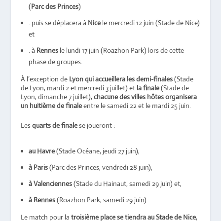
(
Parc des Princes
)
. puis se déplacera à
Nice
le mercredi 12 juin (Stade de Nice)
et
. à
Rennes
le lundi 17 juin (Roazhon Park) lors de cette
phase de groupes.
À l’exception de
Lyon qui accueillera les demi-finales
(Stade
de Lyon, mardi 2 et mercredi 3 juillet) et
la finale
(Stade de
Lyon, dimanche 7 juillet),
chacune des villes hôtes organisera
un huitième de finale
entre le samedi 22 et le mardi 25 juin.
Les
quarts de finale
se joueront :
au Havre
(Stade Océane, jeudi 27 juin),
à Paris
(Parc des Princes, vendredi 28 juin),
à Valenciennes
(Stade du Hainaut, samedi 29 juin) et,
à Rennes
(Roazhon Park, samedi 29 juin).
Le match pour la
troisième place se tiendra au Stade de Nice
,