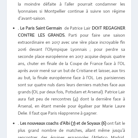
la moindre défaite à l’aller pourrait condamner les
lyonnaises si Montpellier continue à suivre son régime
d’avant-saison.
. Le Paris Saint Germain
de Patrice Lair
DOIT REGAGNER
CONTRE LES GRANDS.
Parti pour faire une saison
extraordinaire en 2017 avec une 1ère place incroyable fin
2016 devant l’Olympique Lyonnais ; pour perdre sa
seconde place européenne en 2017 acquise depuis quatre
ans, chuter en finale de la Coupe de France face à l’OL
après avoir mené sur un but de Cristiane et laisser, aux tirs
au but, la finale européenne face à l’OL. Les parisiennes
sont sur quatre nuls dans leurs derniers matches face aux
grands (OL par deux fois, Potsdam et Arsenal). Patrice Lair
aura fait peu de rencontres (4) dont la dernière face à
Arsenal, en étant menée pour égaliser par Marie Laure
Delie. Il faut que Paris réapprenne à gagner.
. Les nouveaux coachs d’Albi (7) et de Soyaux (6)
ont fait le
plus grand nombre de matches, allant même jusqu’à
rencontrer des équipes espagnoles (Atletico Madrid,