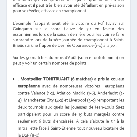
efficace et il peut très bien avoir été défaillant en pré-saison
pour se révéler, efficace en championnat.
L’exemple frappant avait été la victoire du Fcf Juvisy sur
Guingamp sur le score fleuve de 7-1 en faveur des
essonniennes lors de la saison dernière pour les voir se faire
surprendre lors de la 1ère journée de championnat à Saint-
Brieuc sur une frappe de Désirée Oparanozie (1-0) à la 70′.
Sur les 50 matches du mois d’Août (source footofeminin) on
peut y voir un certain nombres de points :
.
Montpellier TONITRUANT (6 matches) a pris la couleur
européenne
avec de nombreuses victoires européens
contre Valence (1-2), Atlético Madrid (1-6), Anderlecht (2-
4), Manchester City (4-2) et Liverpool (3-0) remportant les
deux tournois aux quels les joueuses de Jean-Louis Saez
participaient pour un score de 19 buts marqués contre
seulement 6 buts d’encaissés. A cela s’ajoute le tir à la
mitraillette face à Saint-Etienne, tout nouveau locataire de
la D2F (8-0).