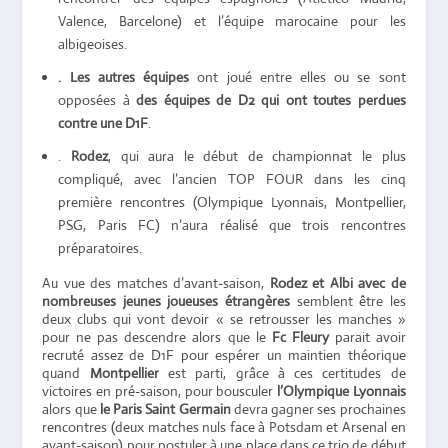
Valence, Barcelone) et l’équipe marocaine pour les
albigeoises.
. Les autres équipes
ont joué entre elles ou se sont
opposées à
des équipes de D2 qui ont toutes perdues
contre une D1F
.
.
Rodez
, qui aura le début de championnat le plus
compliqué, avec l’ancien TOP FOUR dans les cinq
première rencontres (Olympique Lyonnais, Montpellier,
PSG, Paris FC) n’aura réalisé que trois rencontres
préparatoires.
Au vue des matches d’avant-saison,
Rodez et Albi avec de
nombreuses jeunes joueuses étrangères
semblent être les
deux clubs qui vont devoir « se retrousser les manches »
pour ne pas descendre alors que le
Fc Fleury
parait avoir
recruté assez de D1F pour espérer un maintien théorique
quand
Montpellier
est parti, grâce à ces certitudes de
victoires en pré-saison, pour bousculer
l’Olympique Lyonnais
alors que
le Paris Saint Germain
devra gagner ses prochaines
rencontres (deux matches nuls face à Potsdam et Arsenal en
avant-saison) pour postuler à une place dans ce trio de début