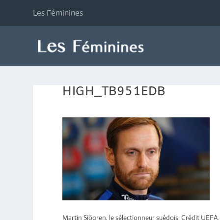
Les Féminines
HIGH_TB951EDB
Martin Sjögren, le sélectionneur suédois. Crédit UEFA.