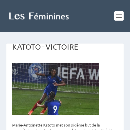
KATOTO-VICTOIRE
Marie-Antoinette Katoto met son sixième but de la