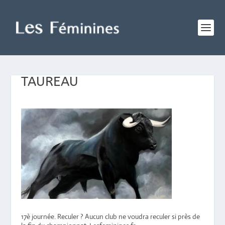
TAUREAU
17è journée. Reculer ? Aucun club ne voudra reculer si près de