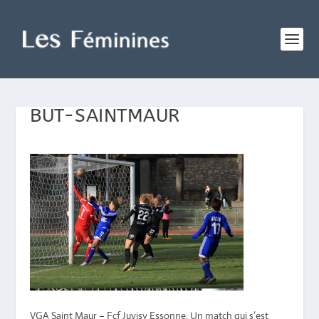
BUT-SAINTMAUR
VGA Saint Maur – Fcf Juvisy Essonne. Un match qui s’est