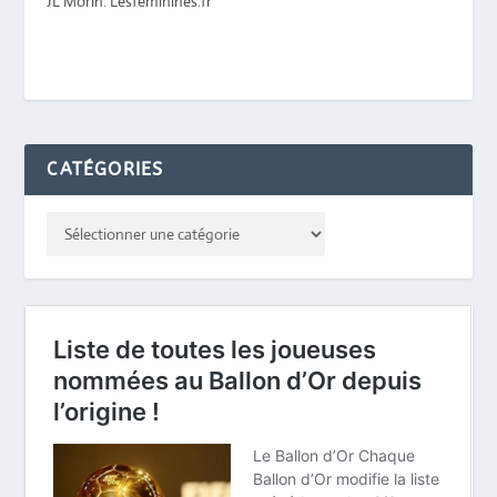
JL Morin. Lesfeminines.fr
CATÉGORIES