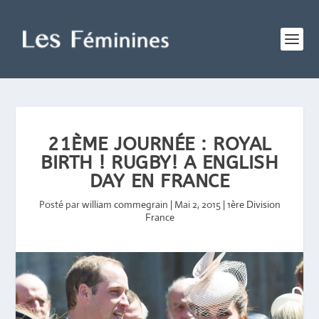
21ÈME JOURNÉE : ROYAL
BIRTH ! RUGBY! A ENGLISH
DAY EN FRANCE
Posté par
william commegrain
|
Mai 2, 2015
|
1ère Division
France