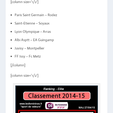
[column size=’1/2′]
Paris Saint Germain – Rodez
Saint-Etienne – Soyaux
Lyon Olympique – Arras
Albi Asptt – EA Guingamp
Juvisy – Montpellier
FF Issy – Fc Metz
[/column]
[column size=’1/2′]