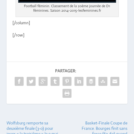
Football féminin. Classement de la 20ème journée de D1
féminines. Saison 2014-2015-lesfeminines.fr
[/column]
[/row]
PARTAGER:
Wolfsburg remporte sa
Basket-Finale Coupe de
deuxième finale (3-0) pour
France. Bourges finit sans
jouer « la troisième » le 9 mai.
force (60-60) quand