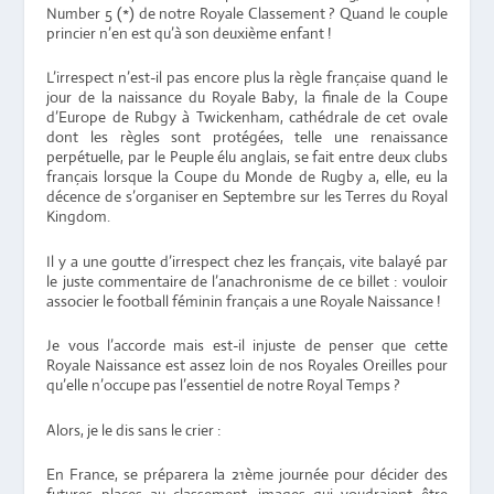
Number 5 (*) de notre Royale Classement ? Quand le couple
princier n’en est qu’à son deuxième enfant !
L’irrespect n’est-il pas encore plus la règle française quand le
jour de la naissance du Royale Baby, la finale de la Coupe
d’Europe de Rubgy à Twickenham, cathédrale de cet ovale
dont les règles sont protégées, telle une renaissance
perpétuelle, par le Peuple élu anglais, se fait entre deux clubs
français lorsque la Coupe du Monde de Rugby a, elle, eu la
décence de s’organiser en Septembre sur les Terres du Royal
Kingdom.
Il y a une goutte d’irrespect chez les français, vite balayé par
le juste commentaire de l’anachronisme de ce billet : vouloir
associer le football féminin français a une Royale Naissance !
Je vous l’accorde mais est-il injuste de penser que cette
Royale Naissance est assez loin de nos Royales Oreilles pour
qu’elle n’occupe pas l’essentiel de notre Royal Temps ?
Alors, je le dis sans le crier :
En France, se préparera la 21ème journée pour décider des
futures places au classement, images qui voudraient être