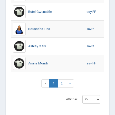
Butel Gwenaëlle
Issy FF
Boussaha Lina
Havre
Ashley Clark
Havre
Ariana Mondiri
Issy FF
«
1
2
»
Afficher