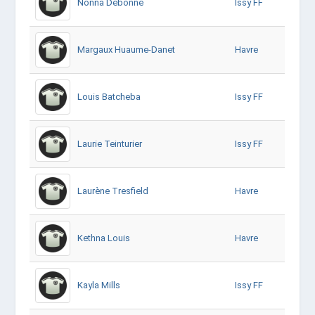
Nonna Debonne
Issy FF
Margaux Huaume-Danet
Havre
Louis Batcheba
Issy FF
Laurie Teinturier
Issy FF
Laurène Tresfield
Havre
Kethna Louis
Havre
Kayla Mills
Issy FF