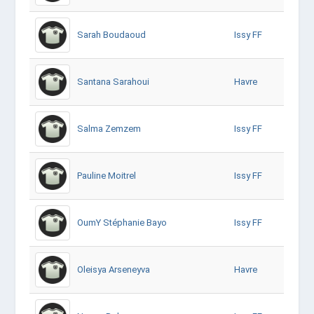
Sarah Boudaoud
Issy FF
Santana Sarahoui
Havre
Salma Zemzem
Issy FF
Pauline Moitrel
Issy FF
OumY Stéphanie Bayo
Issy FF
Oleisya Arseneyva
Havre