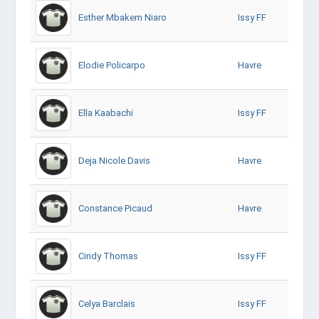
Esther Mbakem Niaro
Issy FF
Elodie Policarpo
Havre
Ella Kaabachi
Issy FF
Deja Nicole Davis
Havre
Constance Picaud
Havre
Cindy Thomas
Issy FF
Celya Barclais
Issy FF