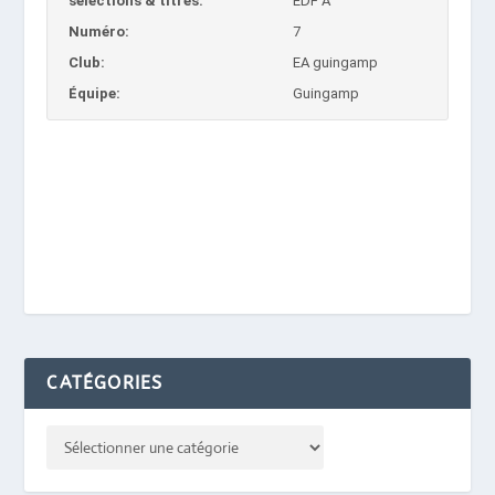
selections & titres:
EDF A
Numéro:
7
Club:
EA guingamp
Équipe:
Guingamp
CATÉGORIES