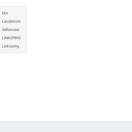
Elin
Landström
défenseur
LINKOPING
Linköping