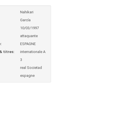
Nahikari
García
:
10/03/1997
attaquante
:
ESPAGNE
& titres:
internationale A
3
real Societad
espagne